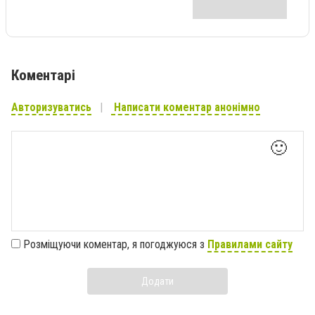
Коментарі
Авторизуватись
Написати коментар анонімно
🙂
Розміщуючи коментар, я погоджуюся з
Правилами сайту
Додати