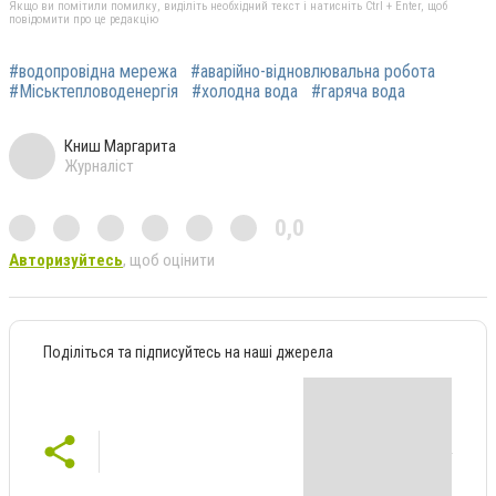
Якщо ви помітили помилку, виділіть необхідний текст і натисніть Ctrl + Enter, щоб
повідомити про це редакцію
#водопровідна мережа
#аварійно-відновлювальна робота
#Міськтепловоденергія
#холодна вода
#гаряча вода
Книш Маргарита
Журналіст
0,0
Авторизуйтесь
, щоб оцінити
Поділіться та підписуйтесь на наші джерела