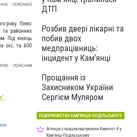
ння, - пояснює
ДТП
го року. Плюс
Розбив двері лікарні та
х та районних
побив двох
м. Під кінець
а осі, та 600
медпрацівниць:
інцидент у Кам'янці
или, - пояснив
Прощання із
Захисником України
Сергієм Муляром
у
".
ПІДПРИЄМСТВА КАМ'ЯНЦЯ-ПОДІЛЬСЬКОГО
ння
Агенція з працевлаштування Камелот-Х у
Кам’янці-Подільському