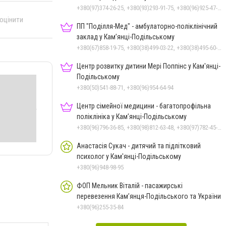
+380(97)374-26-25, +380(93)293-91-75, +380(96)925-47-71, +380(73)327-54-83
 оцінити
ПП "Поділля-Мед" - амбулаторно-поліклінічний
заклад у Кам’янці-Подільському
+380(67)858-19-75, +380(38)499-03-22, +380(38)495-60-27
Центр розвитку дитини Мері Поппінс у Кам'янці-
Подільському
+380(50)541-88-71, +380(96)954-64-94
Центр сімейної медицини - багатопрофільна
поліклініка у Кам’янці-Подільському
+380(96)796-36-85, +380(98)812-63-48, +380(97)782-45-70
Анастасія Сукач - дитячий та підлітковий
психолог у Кам'янці-Подільському
+380(96)948-98-95
ФОП Мельник Віталій - пасажирські
перевезення Кам’янця-Подільського та України
+380(96)255-35-84