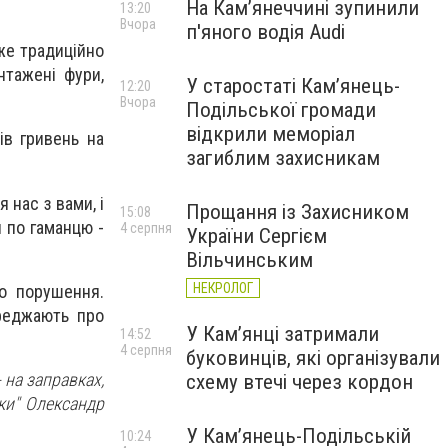
На Камʼянеччині зупинили
13:20
Вчора
п'яного водія Audi
же традиційно
нтажені фури,
У старостаті Кам’янець-
12:20
Вчора
Подільської громади
відкрили меморіал
ів гривень на
загиблим захисникам
 нас з вами, і
Прощання із Захисником
15:08
 по гаманцю -
4 серпня
України Сергієм
Вільчинським
НЕКРОЛОГ
о порушення.
ереджають про
У Кам’янці затримали
14:52
4 серпня
буковинців, які організували
 на заправках,
схему втечі через кордон
еки" Олександр
У Кам’янець-Подільській
10:24