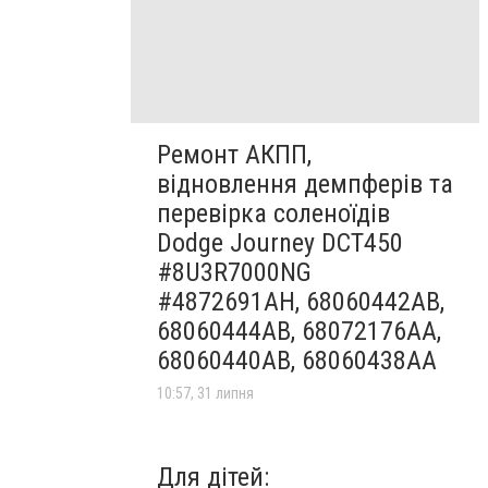
Ремонт АКПП,
відновлення демпферів та
перевірка соленоїдів
Dodge Journey DCT450
#8U3R7000NG
#4872691AH, 68060442AB,
68060444AB, 68072176AA,
68060440AB, 68060438AA
10:57, 31 липня
Для дітей: