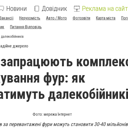
Новини
Довідник
Реклама на сайт
Вакансії
Нерухомість
Авто / Мото
Фотозвіти
Карта міста
Пог
ник
Питання-Відповідь
 далекобійників
адійне джерело
і запрацюють комплек
ування фур: як
тимуть далекобійник
Фото: мережа Інтернет
в за перевантажені фури можуть становити 30-40 мільйонів