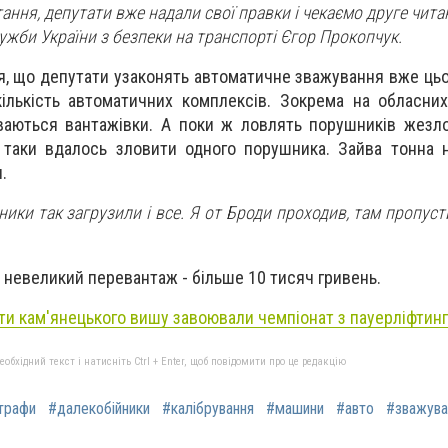
ання, депутати вже надали свої правки і чекаємо друге чита
ужби України з безпеки на транспорті Єгор Прокопчук.
, що депутати узаконять автоматичне зважування вже цьо
ількість автоматичних комплексів. Зокрема на обласни
ваються вантажівки. А поки ж ловлять порушників жезло
таки вдалось зловити одного порушника. Зайва тонна н
.
ники так загрузили і все. Я от Броди проходив, там пропуст
 невеликий перевантаж - більше 10 тисяч гривень.
ти кам'янецького вишу завоювали чемпіонат з пауерліфтинг
бхідний текст і натисніть Ctrl + Enter, щоб повідомити про це редакцію
трафи
#далекобійники
#калібрування
#машини
#авто
#зважува