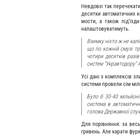
Невдовзі так перечекати
десятки автоматичних ко
мости, а також під’їзд
налаштовуватимуть.
Взимку ніхто ж не калі
що по кожній смузі тр
чотири десятків разів
систем "Укравтодору" 
Усі дані з комплексів з
системи провели сім міл
Було б 30-40 мільйон
система в автоматичн
голова Державної служ
Для порівняння: за вес
гривень. Але карати фур