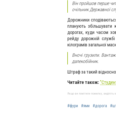
Він пройшов перше чит
очільник Державної сл
Дорожники сподіваються
планують збільшувати к
дорогах, куди часом хо
рейду дорожній службі 
кілограмів загальної маси
Вночі грузили. Вантаж
далекобійник.
Штраф за такий відносно
Читайте також:
"
Студен
Якщо ви помітили помилку, виділіть нео
#фури
#ями
#дорога
#ш