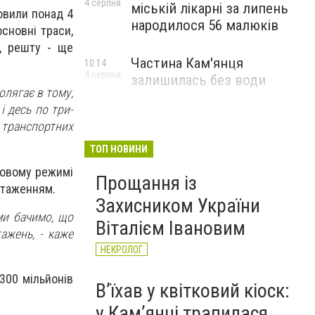
4 серпня
міській лікарні за липень
новили понад 4
народилося 56 малюків
сновні траси,
і, решту - ще
Частина Кам'янця
10:14
4 серпня
залишилась без води
олягає в тому,
і десь по три-
 транспортних
ТОП НОВИНИ
стовому режимі
Прощання із
нтаженням.
Захисником України
ми бачимо, що
Віталієм Івановим
ажень, - каже
НЕКРОЛОГ
300 мільйонів
Вʼїхав у квітковий кіоск:
у Камʼянці трапилася