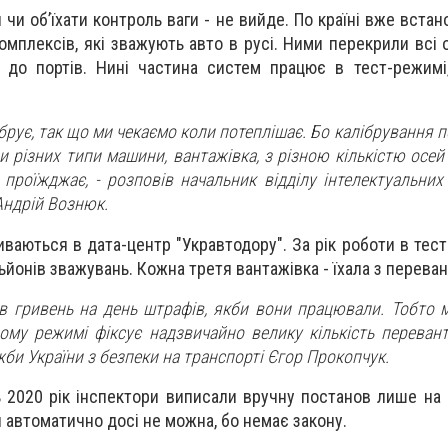
 чи об’їхати контроль ваги - не вийде. По країні вже вста
мплексів, які зважують авто в русі. Ними перекрили всі о
и до портів. Нині частина систем працює в тест-режим
брує, так що ми чекаємо коли потеплішає. Бо калібрування п
и різних типи машини, вантажівка, з різною кількістю осей 
 проїжджає, - розповів начальник відділу інтелектуальних
Андрій Вознюк.
ливаються в дата-центр "Укравтодору". За рік роботи в те
ьйонів зважувань. Кожна третя вантажівка - їхала з перева
ів гривень на день штрафів, якби вони працювали. Тобто 
ому режимі фіксує надзвичайно велику кількість перевант
би України з безпеки на транспорті Єгор Прокопчук.
ь 2020 рік інспектори виписали вручну постанов лише на 
и автоматично досі не можна, бо немає закону.