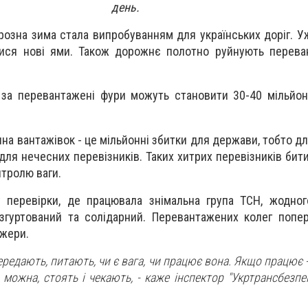
день.
розна зима стала випробуванням для українських доріг. У
лися нові ями. Також дорожнє полотно руйнують перева
 за перевантажені фури можуть становити 30-40 мільйон
а вантажівок - це мільйонні збитки для держави, тобто для
ля нечесних перевізників. Таких хитрих перевізників бити
тролю ваги.
 перевірки, де працювала знімальна група ТСН, жодног
 згуртований та солідарний. Перевантажених колег поп
жери.
передають, питають, чи є вага, чи працює вона. Якщо працює -
и можна, стоять і чекають, - каже інспектор "Укртрансбезп