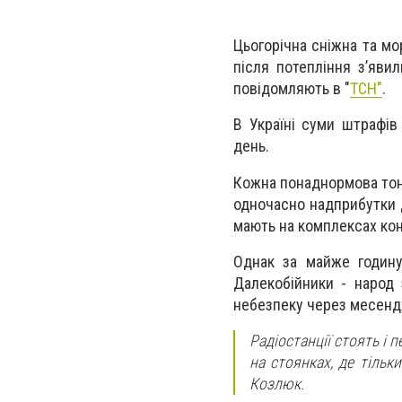
Цьогорічна сніжна та мо
після потепління з’яви
повідомляють в "
ТСН"
.
В Україні суми штрафів
день.
Кожна понаднормова тонн
одночасно надприбутки д
мають на комплексах кон
Однак за майже годину
Далекобійники - народ
небезпеку через месенд
Радіостанції стоять і 
на стоянках, де тільк
Козлюк.