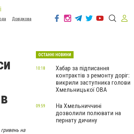
і
ода
Довідкова
ОСТАННІ НОВИНИ
си
Хабар за підписання
10:18
контрактів з ремонту доріг:
викрили заступника голови
Хмельницької ОВА
ів
На Хмельниччині
09:59
дозволили полювати на
пернату дичину
 гривень на