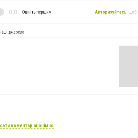
0,0
Оцініть першим
Авторизуйтесь
, щоб
 наші джерела
сати коментар анонімно