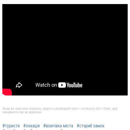
Якщо ви помітили помилку, виділіть необхідний текст і натисніть Ctrl + Enter, щоб
повідомити про це редакцію
#туристи
#локація
#візитівка міста
#старий замок