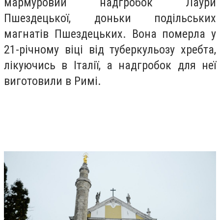
мармуровий надгробок Лаури
Пшездецької, доньки подільських
магнатів Пшездецьких. Вона померла у
21-річному віці від туберкульозу хребта,
лікуючись в Італії, а надгробок для неї
виготовили в Римі.