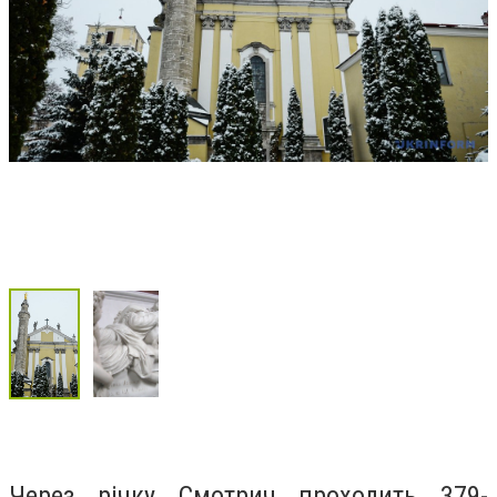
Через річку Смотрич проходить 379-