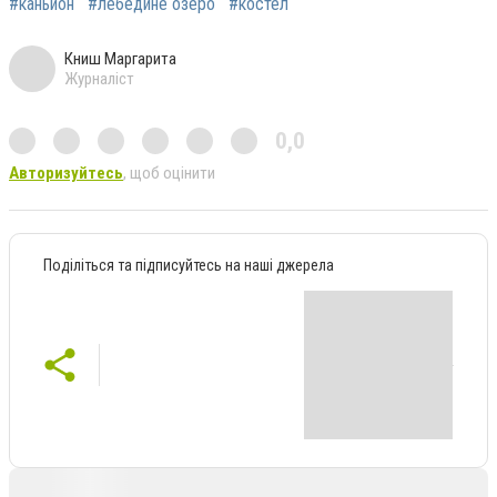
#каньйон
#лебедине озеро
#костел
Книш Маргарита
Журналіст
0,0
Авторизуйтесь
, щоб оцінити
Поділіться та підписуйтесь на наші джерела