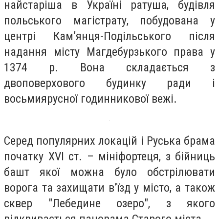
найстаріша в Україні ратуша, будівля
польського магістрату, побудована у
центрі Кам’янця-Подільського після
надання місту Магдебурзького права у
1374 р. Вона складається з
двоповерхового будинку ради і
восьмиярусної годинникової вежі.
Серед популярних локацій і Руська брама
початку ХVІ ст. – мініфортеця, з бійниць
башт якої можна було обстрілювати
ворога та захищати в’їзд у місто, а також
сквер "Лебедине озеро", з якого
відкривається панорама Старого міста.