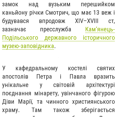
замок над вузьким перешийком
каньйону річки Смотрич, що має 13 веж і
будувався впродовж XIV–XVIII ст,
зазначає пресслужба
Кам’янець-
Подільського державного історичного
музею-заповідника
.
У кафедральному костелі святих
апостолів Петра і Павла вразить
унікальне у світовій архітектурі
поєднання мінарету, увінчаного фігурою
Діви Марії, та чинного християнського
храму. Там також зберігається