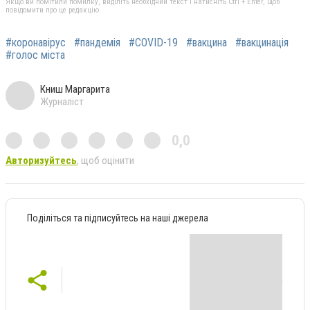
Якщо ви помітили помилку, виділіть необхідний текст і натисніть Ctrl + Enter, щоб
повідомити про це редакцію
#коронавірус
#пандемія
#COVID-19
#вакцина
#вакцинація
#голос міста
Книш Маргарита
Журналіст
0,0
Авторизуйтесь
, щоб оцінити
Поділіться та підписуйтесь на наші джерела