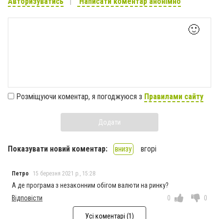
Авторизуватись
Написати коментар анонімно
🙂
Розміщуючи коментар, я погоджуюся з
Правилами сайту
Додати
Показувати новий коментар:
внизу
вгорі
Петро
15 березня 2021 р., 15:28
А де програма з незаконним обігом валюти на ринку?
Відповісти
0
0
Усі коментарі (1)