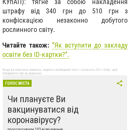
КУпАП): тягне за собою накладення
штрафу від 340 грн до 510 грн з
конфіскацією незаконно добутого
рослинного світу.
Читайте також:
"
Як вступити до закладу
освіти без ID-картки?
".
Якщо ви помітили помилку, виділіть необхідний текст і натисніть Ctrl + Enter, щоб
повідомити про це редакцію
ГОЛОС МІСТА
Чи плануєте Ви
вакцинуватися від
коронавірусу?
проголосували 103 відвідувачів