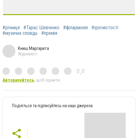
#річниця
#Тарас Шевченко
#філармонія
#урочистості
#музична сповідь
#премія
Книш Маргарита
Журналіст
0,0
Авторизуйтесь
, щоб оцінити
Поділіться та підписуйтесь на наші джерела