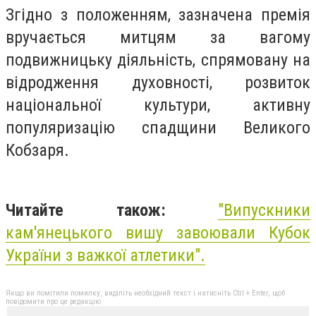
Згідно з положенням, зазначена премія
вручається митцям за вагому
подвижницьку діяльність, спрямовану на
відродження духовності, розвиток
національної культури, активну
популяризацію спадщини Великого
Кобзаря.
Читайте також:
"
Випускники
кам'янецького вишу завоювали Кубок
України з важкої атлетики
".
Якщо ви помітили помилку, виділіть необхідний текст і натисніть Ctrl + Enter, щоб
повідомити про це редакцію