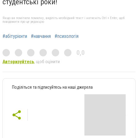
студентські роки!
Якщо ви помітили помилку, виділіть необхідний текст і натисніть Ctrl + Enter, щоб
повідомити про це редакцію
#абітурієнти
#навчання
#психологія
0,0
Авторизуйтесь
, щоб оцінити
Поділіться та підписуйтесь на наші джерела