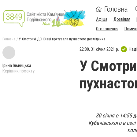
Головна
Афіша
Дозвілля
Оголошення
Поміч
Головна
У Смотричі ДСНСівці врятували пухнастого дослідника
22:00, 31 січня 2021 р.
Над
У Смотри
Ірина Ільницька
Керівник проєкту
пухнасто
30 січня о 14:55 
Кубачівського в селі
кол