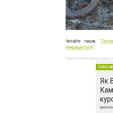
Читайте також:
"
Ситуа
покращується"
.
Якщо ви помітили помилку, виділіть нео
ГОЛОС М
Як 
Кам
кур
проголос