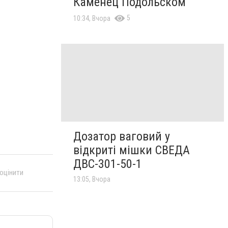
Каменец Подольском
5
10:34, Вчора
Дозатор ваговий у
відкриті мішки СВЕДА
ДВС-301-50-1
 оцінити
13:05, Вчора