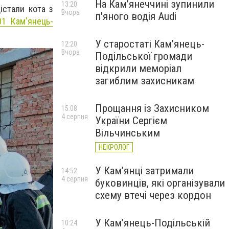
На Камʼянеччині зупинили
13:20
істали кота з
Вчора
п'яного водія Audi
1 Кам'янець-
У старостаті Кам’янець-
12:20
Вчора
Подільської громади
відкрили меморіал
загиблим захисникам
Прощання із Захисником
15:08
4 серпня
України Сергієм
Вільчинським
НЕКРОЛОГ
У Кам’янці затримали
14:52
4 серпня
буковинців, які організували
схему втечі через кордон
У Кам’янець-Подільській
10:24