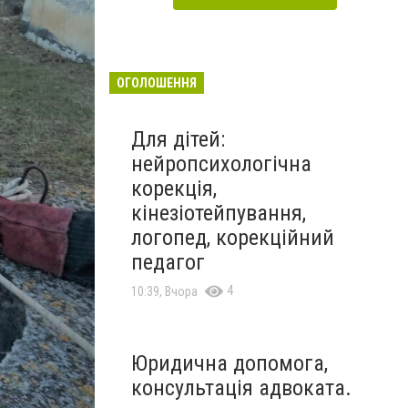
ОГОЛОШЕННЯ
Для дітей:
нейропсихологічна
корекція,
кінезіотейпування,
логопед, корекційний
педагог
4
10:39, Вчора
Юридична допомога,
консультація адвоката.