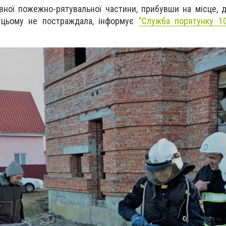
вної пожежно-рятувальної частини, прибувши на місце, д
 цьому не постраждала, інформує
"
Служба порятунку 10