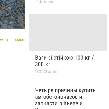
10:44, Вчора
му та районі
Ваги зі стійкою 100 кг /
300 кг
18:30, 31 липня
Четыре причины купить
автобетононасос и
запчасти в Киеве и