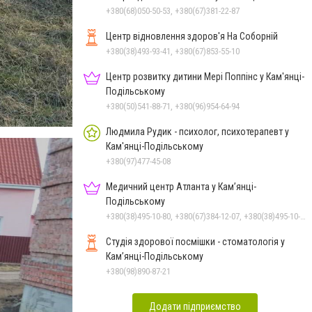
Подільському
+380(68)050-50-53, +380(67)381-22-87
Центр відновлення здоров'я На Соборній
+380(38)493-93-41, +380(67)853-55-10
Центр розвитку дитини Мері Поппінс у Кам'янці-
Подільському
+380(50)541-88-71, +380(96)954-64-94
Людмила Рудик - психолог, психотерапевт у
Кам'янці-Подільському
+380(97)477-45-08
Медичний центр Атланта у Кам’янці-
Подільському
+380(38)495-10-80, +380(67)384-12-07, +380(38)495-10-70
Студія здорової посмішки - стоматологія у
Кам’янці-Подільському
+380(98)890-87-21
Додати підприємство