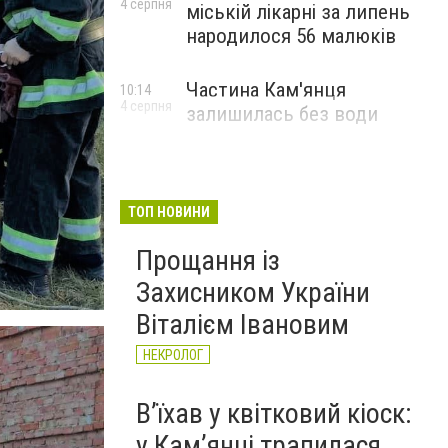
4 серпня
міській лікарні за липень
народилося 56 малюків
Частина Кам'янця
10:14
4 серпня
залишилась без води
ТОП НОВИНИ
Прощання із
Захисником України
Віталієм Івановим
НЕКРОЛОГ
Вʼїхав у квітковий кіоск:
у Камʼянці трапилася