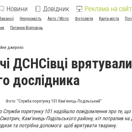
Новини
Довідник
Реклама на сайт
Вакансії
Нерухомість
Авто / Мото
Фотозвіти
Карта міста
Пог
ник
Питання-Відповідь
ійне джерело
чі ДСНСівці врятували
го дослідника
Фото: "Служба порятунку 101 Кам'янець-Подільський"
до Служби порятунку 101 надійшло повідомлення про те, що 
 Смотрич, Кам’янець-Подільського району, кіт потрапив на 
одязя та потрібна допомога щоб врятувати тварину.