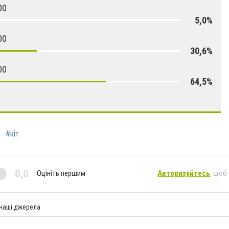
00
5,0%
00
30,6%
00
64,5%
#кіт
0,0
Оцініть першим
Авторизуйтесь
, щоб
 наші джерела