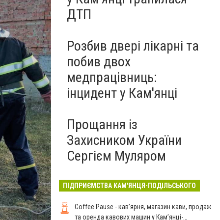
ДТП
Розбив двері лікарні та
побив двох
медпрацівниць:
інцидент у Кам'янці
Прощання із
Захисником України
Сергієм Муляром
ПІДПРИЄМСТВА КАМ'ЯНЦЯ-ПОДІЛЬСЬКОГО
Coffee Pause - кав’ярня, магазин кави, продаж
та оренда кавових машин у Кам’янці-