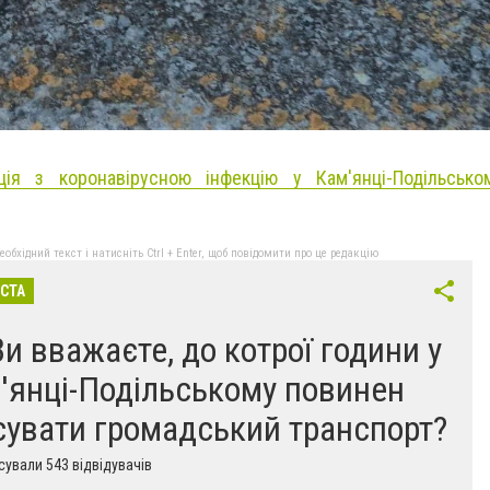
ція з коронавірусною інфекцію у Кам'янці-Подільсько
бхідний текст і натисніть Ctrl + Enter, щоб повідомити про це редакцію
ІСТА
Ви вважаєте, до котрої години у
'янці-Подільському повинен
сувати громадський транспорт?
ували 543 відвідувачів