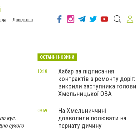
і
ода
Довідкова
ОСТАННІ НОВИНИ
Хабар за підписання
10:18
контрактів з ремонту доріг:
викрили заступника голови
Хмельницької ОВА
На Хмельниччині
09:59
дозволили полювати на
по вул.
пернату дичину
дно сухого