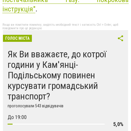
інструкція"
.
Якщо ви помітили помилку, виділіть необхідний текст і натисніть Ctrl + Enter, щоб
повідомити про це редакцію
ГОЛОС МІСТА
Як Ви вважаєте, до котрої
години у Кам'янці-
Подільському повинен
курсувати громадський
транспорт?
проголосували 543 відвідувачів
До 19:00
5,0%