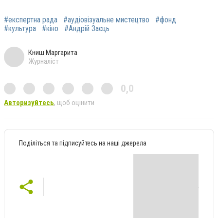
#експертна рада
#аудіовізуальне мистецтво
#фонд
#культура
#кіно
#Андрій Заєць
Книш Маргарита
Журналіст
0,0
Авторизуйтесь
, щоб оцінити
Поділіться та підписуйтесь на наші джерела