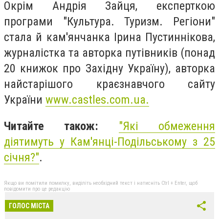
Окрім Андрія Зайця, експерткою
програми "Культура. Туризм. Регіони"
стала й кам'янчанка Ірина Пустиннікова,
журналістка та авторка путівників (понад
20 книжок про Західну Україну), авторка
найстарішого краєзнавчого сайту
України
www.castles.com.ua.
Читайте також:
"
Які обмеження
діятимуть у Кам'янці-Подільському з 25
січня?
"
.
Якщо ви помітили помилку, виділіть необхідний текст і натисніть Ctrl + Enter, щоб
повідомити про це редакцію
ГОЛОС МІСТА