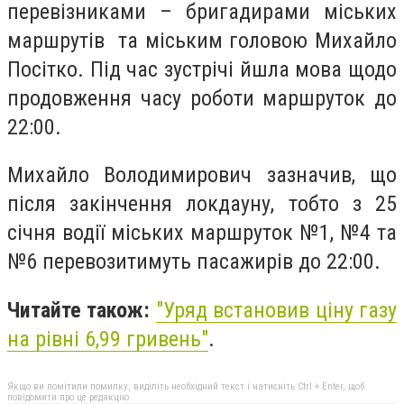
перевізниками – бригадирами міських
маршрутів та міським головою Михайло
Посітко. Під час зустрічі йшла мова щодо
продовження часу роботи маршруток до
22:00.
Михайло Володимирович зазначив, що
після закінчення локдауну, тобто з 25
січня водії міських маршруток №1, №4 та
№6 перевозитимуть пасажирів до 22:00.
Читайте також:
"
Уряд встановив ціну газу
на рівні 6,99 гривень
"
.
Якщо ви помітили помилку, виділіть необхідний текст і натисніть Ctrl + Enter, щоб
повідомити про це редакцію