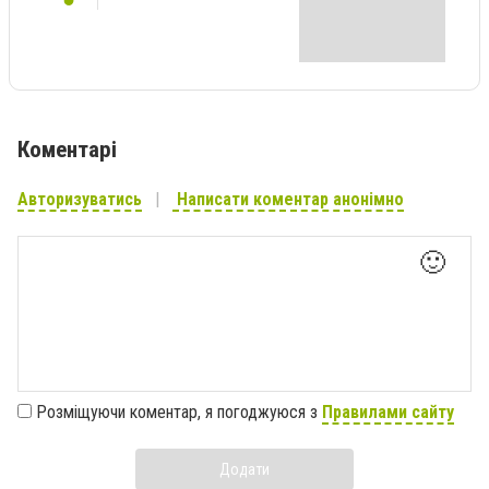
Коментарі
Авторизуватись
Написати коментар анонімно
🙂
Розміщуючи коментар, я погоджуюся з
Правилами сайту
Додати