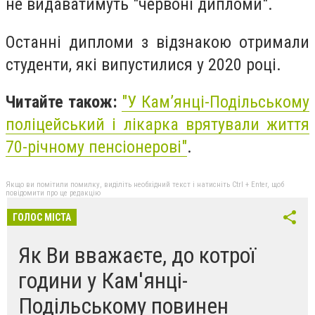
не видаватимуть "червоні дипломи".
Останні дипломи з відзнакою отримали
студенти, які випустилися у 2020 році.
Читайте також:
"
У Кам’янці-Подільському
поліцейський і лікарка врятували життя
70-річному пенсіонерові
"
.
Якщо ви помітили помилку, виділіть необхідний текст і натисніть Ctrl + Enter, щоб
повідомити про це редакцію
ГОЛОС МІСТА
Як Ви вважаєте, до котрої
години у Кам'янці-
Подільському повинен