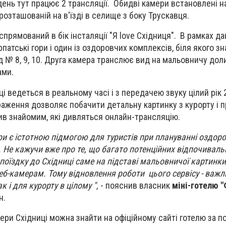
ень тут працює 2 трансляції. Обидві камери встановлені на
розташованій на в'їзді в селище з боку Трускавця.
прямований в бік інсталяції "Я love Східниця". В рамках да
патські гори і один із оздоровчих комплексів, біля якого з
 № 8, 9, 10. Друга камера транслює вид на мальовничу дол
ами.
і ведеться в реальному часі і з передачею звуку цілий рік 
раження дозволяє побачити детальну картинку з курорту і п
тив знайомим, які дивляться онлайн-трансляцію.
ри є істотною підмогою для туристів при плануванні оздор
. Не кажучи вже про те, що багато потенційних відпочиваль
оїздку до Східниці саме на підставі мальовничої картинки
б-камерам. Тому відновлення роботи цього сервісу - важ
к і для курорту в цілому ",
- пояснив власник
міні-готелю 
н.
мери Східниці можна знайти на офіційному сайті готелю за 