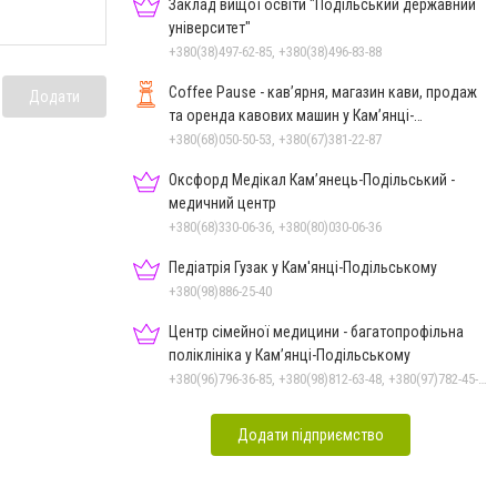
Заклад вищої освіти "Подільський державний
університет"
+380(38)497-62-85, +380(38)496-83-88
Coffee Pause - кав’ярня, магазин кави, продаж
Додати
та оренда кавових машин у Кам’янці-
Подільському
+380(68)050-50-53, +380(67)381-22-87
Оксфорд Медікал Кам’янець-Подільський -
медичний центр
+380(68)330-06-36, +380(80)030-06-36
Педіатрія Гузак у Кам'янці-Подільському
+380(98)886-25-40
Центр сімейної медицини - багатопрофільна
поліклініка у Кам’янці-Подільському
+380(96)796-36-85, +380(98)812-63-48, +380(97)782-45-70
Додати підприємство