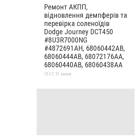
Ремонт АКПП,
відновлення демпферів та
перевірка соленоїдів
Dodge Journey DCT450
#8U3R7000NG
#4872691AH, 68060442AB,
68060444AB, 68072176AA,
68060440AB, 68060438AA
10:57, 31 липня