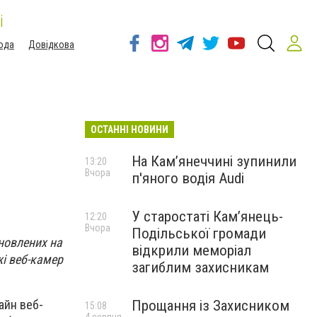
і
ода
Довідкова
ОСТАННІ НОВИНИ
На Камʼянеччині зупинили
13:20
Вчора
п'яного водія Audi
У старостаті Кам’янець-
12:20
Вчора
Подільської громади
новлених на
відкрили меморіал
і веб-камер
загиблим захисникам
Прощання із Захисником
айн веб-
15:08