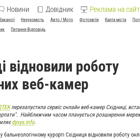
Новини
Довідник
Реклама на сайт
Вакансії
Нерухомість
Авто / Мото
Фотозвіти
Карта міста
Пог
ник
Питання-Відповідь
ці відновили роботу
них веб-камер
QTEK
перезапустила сервіс онлайн веб-камер Східниці, вста
Карпати". Найближчим часом планується розширення мереж
омляє
dyvys.info
.
у бальнеологічному курорті Східниця відновили роботу онл