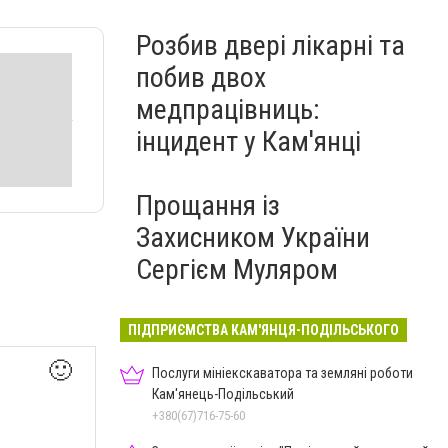
Розбив двері лікарні та
побив двох
медпрацівниць:
інцидент у Кам'янці
Прощання із
Захисником України
Сергієм Муляром
ПІДПРИЄМСТВА КАМ'ЯНЦЯ-ПОДІЛЬСЬКОГО
🙂
Послуги мініекскаватора та земляні роботи
Кам'янець-Подільський
+380(67)716-75-60