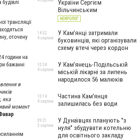
4 серпня
України Сергієм
 будівлі
Вільчинським
НЕКРОЛОГ
ної трансляції
находяться
У Кам’янці затримали
14:52
ину, оточену
4 серпня
буковинців, які організували
схему втечі через кордон
24 години на
У Кам’янець-Подільській
ри бажанні
10:24
4 серпня
міській лікарні за липень
народилося 56 малюків
овлення в
ників
Частина Кам'янця
10:14
, яка
4 серпня
залишилась без води
ливий момент
"Фавар
У Дунаївцях планують "з
09:21
3 серпня
нуля" збудувати котельню
посиланням
для освітнього закладу