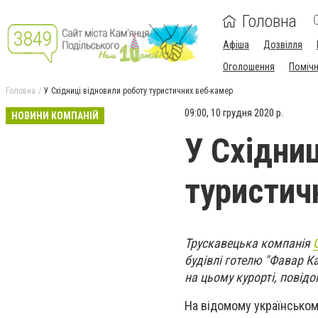
Головна
Афіша
Дозвілля
Оголошення
Поміч
Головна
У Східниці відновили роботу туристичних веб-камер
09:00, 10 грудня 2020 р.
НОВИНИ КОМПАНІЙ
У Східни
туристич
Трускавецька компанія
будівлі готелю "Фавар 
на цьому курорті, повід
На відомому українськом