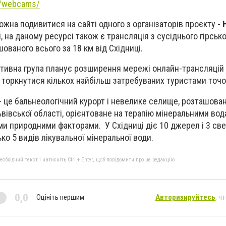
ru/webcams/
ожна подивитися на сайті одного з організаторів проєкту -
і, на даному ресурсі також є трансляція з сусіднього гірсь
ованого всього за 18 км від Східниці.
тивна група планує розширення мережі онлайн-трансляцій в
 торкнутися кількох найбільш затребуваних туристами точо
- це бальнеологічний курорт і невелике селище, розташова
вівської області, орієнтоване на терапію мінеральними вод
ми природними факторами. У Східниці діє 10 джерел і 3 све
о 5 видів лікувальної мінеральної води.
бхідний текст і натисніть Ctrl + Enter, щоб повідомити про це редакцію
0,0
Оцініть першим
Авторизируйтесь
, ч