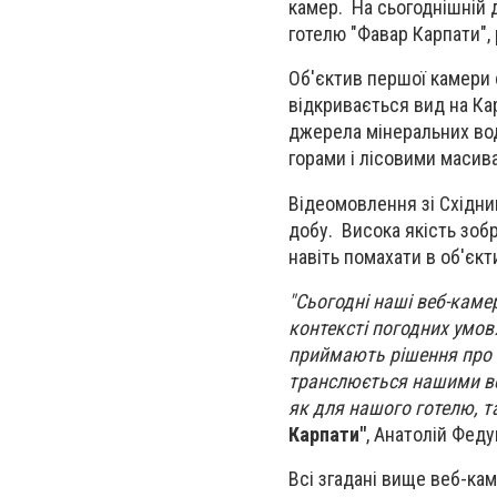
камер. На сьогоднішній д
готелю "Фавар Карпати", 
Об'єктив першої камери с
відкривається вид на Кар
джерела мінеральних вод
горами і лісовими масив
Відеомовлення зі Східниц
добу. Висока якість зоб
навіть помахати в об'єк
"Сьогодні наші веб-каме
контексті погодних умов
приймають рішення про п
транслюється нашими ве
як для нашого готелю, та
Карпати"
, Анатолій Феду
Всі згадані вище веб-ка