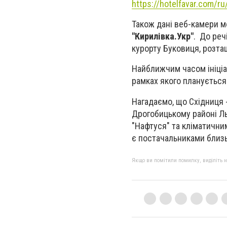
https://hotelfavar.com/
Також дані веб-камери м
"Кирилівка.Укр"
. До реч
курорту Буковиця, розташ
Найближчим часом ініціа
рамках якого планується
Нагадаємо, що Східниця 
Дрогобицькому районі Ль
"Нафтуся" та кліматични
є постачальниками близьк
Якщо ви помітили помилку, виділіть нео