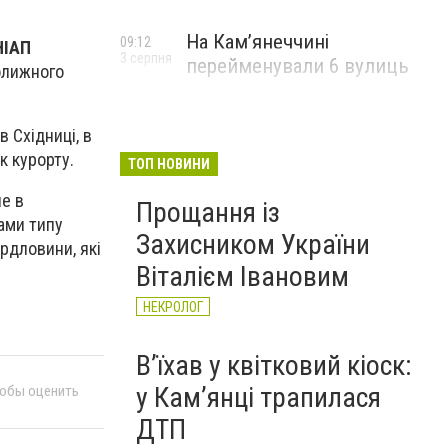
На Камʼянеччині
09:12
НІАП
3 серпня
перейменували 6 вулиць
колижного
 Східниці, в
к курорту.
ТОП НОВИНИ
не в
Прощання із
ами типу
Захисником України
рдловини, які
Віталієм Івановим
НЕКРОЛОГ
Вʼїхав у квітковий кіоск:
у Камʼянці трапилася
тобы оценить
ДТП