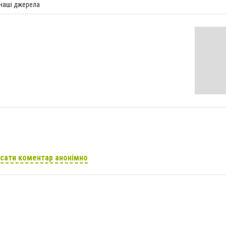
 наші джерела
сати коментар анонімно