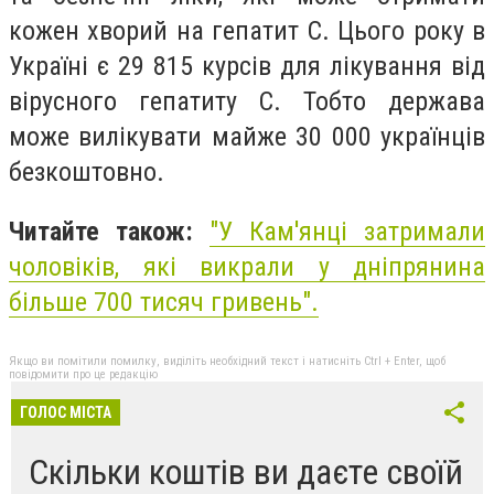
кожен хворий на гепатит С. Цього року в
Україні є 29 815 курсів для лікування від
вірусного гепатиту С. Тобто держава
може вилікувати майже 30 000 українців
безкоштовно.
Читайте також:
"
У Кам'янці затримали
чоловіків, які викрали у дніпрянина
більше 700 тисяч гривень
".
Якщо ви помітили помилку, виділіть необхідний текст і натисніть Ctrl + Enter, щоб
повідомити про це редакцію
ГОЛОС МІСТА
Скільки коштів ви даєте своїй