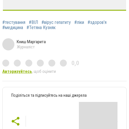
#тестування
#ВІЛ
#вірус гепатиту
#ліки
#здоров'я
#медицина
#Тетяна Кузняк
Книш Маргарита
Журналіст
0,0
Авторизуйтесь
, щоб оцінити
Поділіться та підписуйтесь на наші джерела