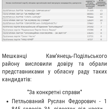
Мешканці Кам'янець-Подільського
району висловили довіру та обрали
представниками у обласну раду таких
кандидатів:
"За конкретні справи"
Петльований Руслан Федорович - 1
845 голосів ЗА, відсоток від квоти -