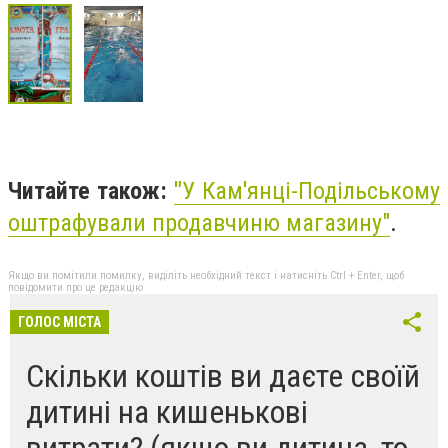
Читайте також:
"
У Кам'янці-Подільському
оштрафували продавчиню магазину"
.
Якщо ви помітили помилку, виділіть необхідний текст і натисніть Ctrl + Enter, щоб
повідомити про це редакцію
ГОЛОС МІСТА
Скільки коштів ви даєте своїй
дитині на кишенькові