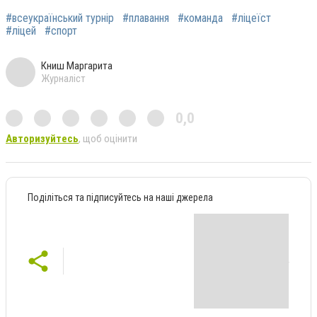
#всеукраїнський турнір
#плавання
#команда
#ліцеїст
#ліцей
#спорт
Книш Маргарита
Журналіст
0,0
Авторизуйтесь
, щоб оцінити
Поділіться та підписуйтесь на наші джерела