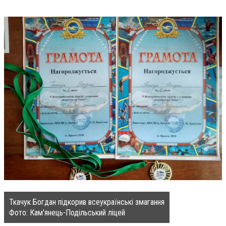
Ткачук Богдан підкорив всеукраїнські змагання
Фото: Кам'янець-Подільський ліцей