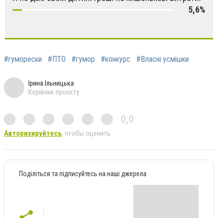
5,6%
#гуморески
#ПТО
#гумор
#конкурс
#Власні усмішки
Ірина Ільницька
Керівник проєкту
0,0
Авторизируйтесь
, чтобы оценить
Поділіться та підписуйтесь на наші джерела