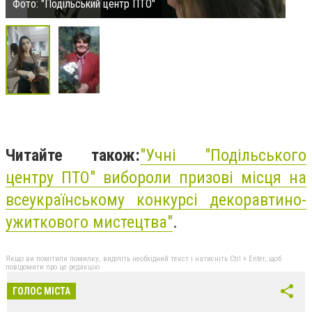
Фото: "Подільський центр ПТО"
Читайте також:
"
Учні "Подільського
центру ПТО" вибороли призові місця на
всеукраїнському конкурсі декоравтино-
ужиткового мистецтва"
.
Якщо ви помітили помилку, виділіть необхідний текст і натисніть Ctrl + Enter, щоб
повідомити про це редакцію
ГОЛОС МІСТА