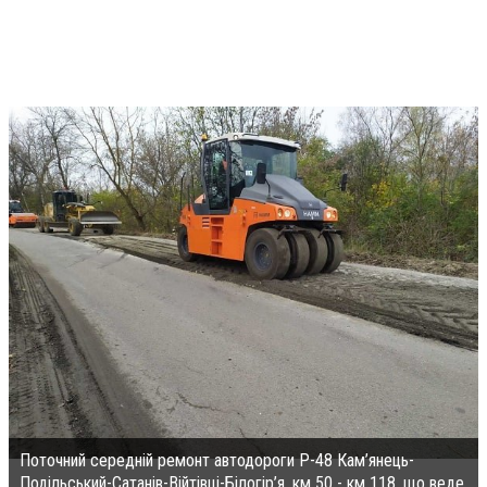
Поточний середній ремонт автодороги Р-48 Кам’янець-
Подільський-Сатанів-Війтівці-Білогір’я, км 50 - км 118, що веде