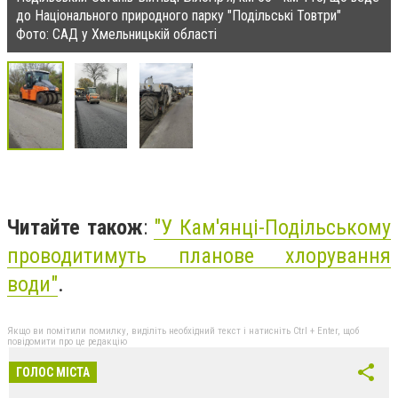
до Національного природного парку "Подільські Товтри"
Фото: САД у Хмельницькій області
Читайте також
:
"
У Кам'янці-Подільському
проводитимуть планове хлорування
води"
.
Якщо ви помітили помилку, виділіть необхідний текст і натисніть Ctrl + Enter, щоб
повідомити про це редакцію
ГОЛОС МІСТА