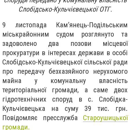
споруди передано у комунальну власність
Слобідсько-Кульчієвецької ОТГ.
9 листопада Кам’янець-Подільським
міськрайонним судом розглянуто та
задоволено два позови місцевої
прокуратури в інтересах держави в особі
Слобідсько-Кульчієвецької сільської ради
про передачу безхазяйного нерухомого
майна у комунальну власність
територіальної громади, а саме двох
гідротехнічних споруд в с. Слобідка-
Кульчієвецька на суму 39 тис. грн.
Повідомляє пресслужба
Староушицької
громади.