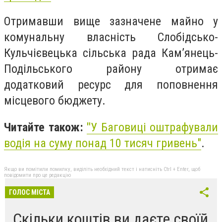
Отримавши вище зазначене майно у
комунальну власність Слобідсько-
Кульчієвецька сільська рада Кам’янець-
Подільського району отримає
додатковий ресурс для поповнення
місцевого бюджету.
Читайте також:
"
У Баговиці оштрафували
водія на суму понад 10 тисяч гривень"
.
Якщо ви помітили помилку, виділіть необхідний текст і натисніть Ctrl + Enter, щоб
повідомити про це редакцію
ГОЛОС МІСТА
Скільки коштів ви даєте своїй