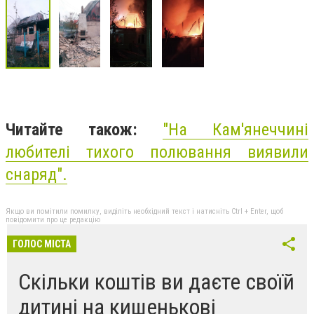
Читайте також:
"
На Кам'янеччині
любителі тихого полювання виявили
снаряд
".
Якщо ви помітили помилку, виділіть необхідний текст і натисніть Ctrl + Enter, щоб
повідомити про це редакцію
ГОЛОС МІСТА
Скільки коштів ви даєте своїй
дитині на кишенькові