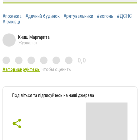
#пожежа
#дачний будинок
#рятувальники
#вогонь
#ДСНС
#Ісаківці
Книш Маргарита
Журналіст
0,0
Авторизируйтесь
, чтобы оценить
Поділіться та підписуйтесь на наші джерела