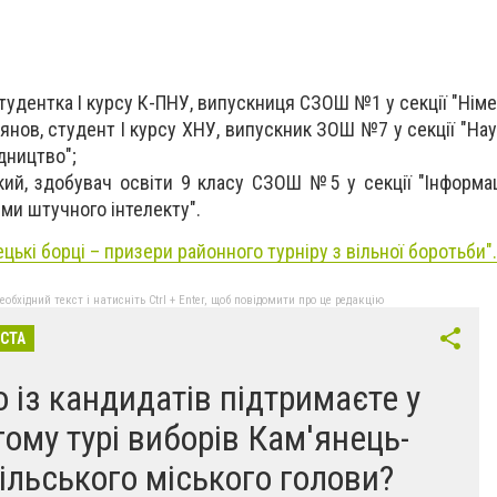
студентка І курсу К-ПНУ, випускниця СЗОШ №1 у секції "Німе
нов, студент І курсу ХНУ, випускник ЗОШ №7 у секції "Нау
дництво";
ий, здобувач освіти 9 класу СЗОШ №5 у секції "Інформац
еми штучного інтелекту".
цькі борці – призери районного турніру з вільної боротьби
".
бхідний текст і натисніть Ctrl + Enter, щоб повідомити про це редакцію
ІСТА
о із кандидатів підтримаєте у
гому турі виборів Кам'янець-
ільського міського голови?