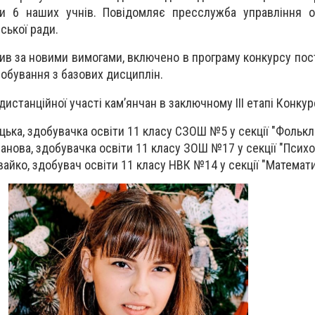
и 6 наших учнів. Повідомляє пресслужба управління ос
іської ради.
ив за новими вимогами, включено в програму конкурсу пос
робування з базових дисциплін.
дистанційної участі кам’янчан в заключному ІІІ етапі Конку
ицька, здобувачка освіти 11 класу СЗОШ №5 у секції "Фольк
епанова, здобувачка освіти 11 класу ЗОШ №17 у секції "Психо
ливайко, здобувач освіти 11 класу НВК №14 у секції "Математи