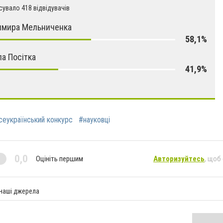
увало 418 відвідувачів
имира Мельниченка
58,1%
а Посітка
41,9%
сеукраїнський конкурс
#науковці
0,0
Оцініть першим
Авторизуйтесь
, щоб
 наші джерела