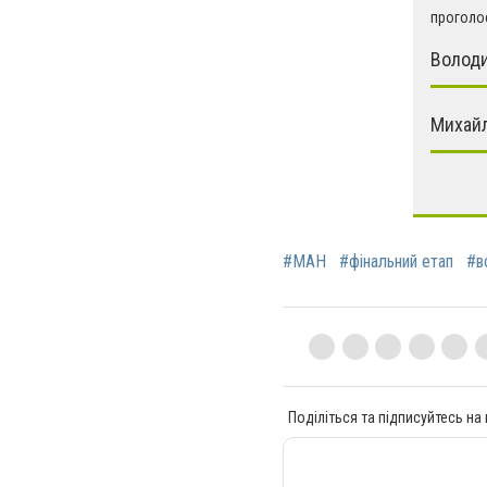
проголос
Волод
Михайл
#МАН
#фінальний етап
#в
Поділіться та підписуйтесь на