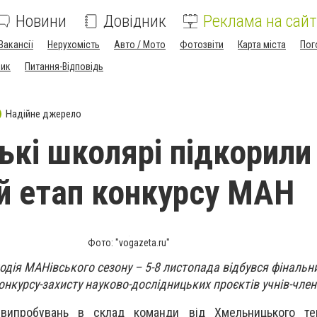
Новини
Довідник
Реклама на сайт
Вакансії
Нерухомість
Авто / Мото
Фотозвіти
Карта міста
Пог
ник
Питання-Відповідь
Надійне джерело
ькі школярі підкорили
й етап конкурсу МАН
Фото: "vogazeta.ru"
одія МАНівського сезону – 5-8 листопада відбувся фінальн
онкурсу-захисту науково-дослідницьких проєктів учнів-чле
 випробувань в склад команди від Хмельницького тер