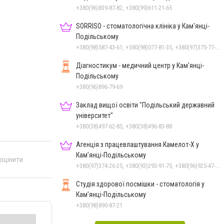
+380(96)839-87-82, +380(99)611-21-65
SORRISO - стоматологічна клініка у Кам'янці-
Подільському
+380(98)587-43-61, +380(98)077-81-35, +380(97)375-77-72, +380(97)982-31-07
Діагностикум - медичний центр у Кам'янці-
Подільському
+380(96)896-79-69
Заклад вищої освіти "Подільський державний
університет"
+380(38)497-62-85, +380(38)496-83-88
Агенція з працевлаштування Камелот-Х у
Кам’янці-Подільському
 оцінити
+380(97)374-26-25, +380(93)293-91-75, +380(96)925-47-71, +380(73)327-54-83
Студія здорової посмішки - стоматологія у
Кам’янці-Подільському
+380(98)890-87-21