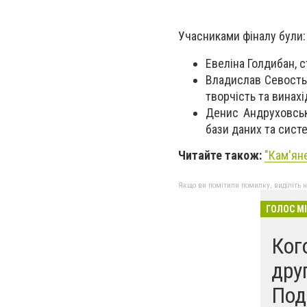
Учасниками фіналу були:
Евеліна Голдибан, 
Владислав Севостья
творчість та винахі
Денис Андруховськ
бази даних та сист
Читайте також:
"
Кам'яне
Якщо ви помітили помилку, виділіть нео
ГОЛОС М
Ког
дру
Под