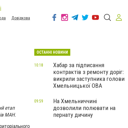
і
ода
Довідкова
ОСТАННІ НОВИНИ
Хабар за підписання
10:18
контрактів з ремонту доріг:
викрили заступника голови
Хмельницької ОВА
На Хмельниччині
09:59
дозволили полювати на
ий етап
пернату дичину
нів МАН.
иторіального