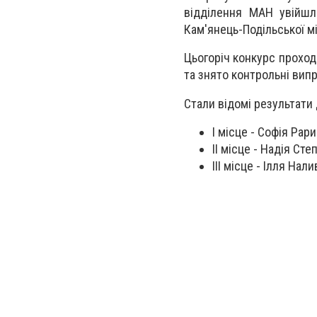
відділення МАН увійшл
Кам'янець-Подільської м
Цьогоріч конкурс проход
та знято контрольні вип
Стали відомі результати 
І місце - Софія Рар
ІІ місце - Надія Ст
ІІІ місце - Ілля На