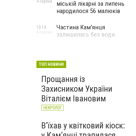
4 серпня
міській лікарні за липень
народилося 56 малюків
Частина Кам'янця
10:14
4 серпня
залишилась без води
ТОП НОВИНИ
Прощання із
Софія Рарицька
Захисником України
Фото: Управління освіти і науки Кам'янець-Подільс
Віталієм Івановим
НЕКРОЛОГ
Вʼїхав у квітковий кіоск:
у Камʼянці трапилася