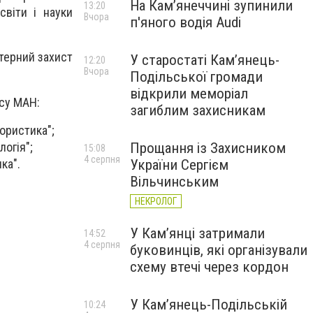
На Камʼянеччині зупинили
13:20
віти і науки
Вчора
п'яного водія Audi
терний захист
У старостаті Кам’янець-
12:20
Вчора
Подільської громади
відкрили меморіал
рсу МАН:
загиблим захисникам
лористика";
логія";
Прощання із Захисником
15:08
4 серпня
ка".
України Сергієм
Вільчинським
НЕКРОЛОГ
У Кам’янці затримали
14:52
4 серпня
буковинців, які організували
схему втечі через кордон
У Кам’янець-Подільській
10:24