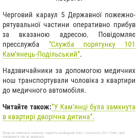
Черговий караул 5 Державної пожежно-
рятувальної частини оперативно прибув
за вказаною адресою. Повідомляє
пресслужба
"
Служба порятунку 101
Кам'янець-Подільський"
.
Надзвичайники за допомогою медичних
нош транспортували чоловіка з квартири
до медичного автомобіля.
Читайте також:
"
У Кам’янці була замкнута
в квартирі дворічна дитина
".
Якщо ви помітили помилку, виділіть необхідний текст і натисніть Ctrl + Enter, щоб
повідомити про це редакцію