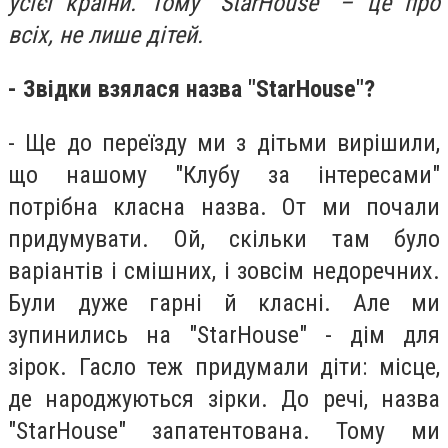
усієї країни. Тому "StarHouse" – це про
всіх, не лише дітей.
- Звідки взялася назва "StarHouse"?
- Ще до переїзду ми з дітьми вирішили,
що нашому "Клубу за інтересами"
потрібна класна назва. От ми почали
придумувати. Ой, скільки там було
варіантів і смішних, і зовсім недоречних.
Були дуже гарні й класні. Але ми
зупинились на "StarHouse" - дім для
зірок. Гасло теж придумали діти: місце,
де народжуються зірки. До речі, назва
"StarHouse" запатентована. Тому ми