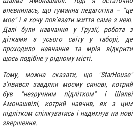
Шалва Амонашвілі. Тоді я остаточно
впевнилась, що гуманна педагогіка – "це
моє" і я хочу пов’язати життя саме з нею.
Далі були навчання у Грузії, робота з
дітками з усього світу у таборі, де
проходило навчання та мрія відкрити
щось подібне у рідному місті.
Тому, можна сказати, що "StarHouse"
з’явився завдяки моєму синові, котрий
був "незручним підлітком" і Шалві
Амонашвілі, котрий навчив, як з цим
підлітком спілкуватись і надихнув на нові
звершення.