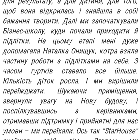
для результату, а для дитини, для того,
щоб вона відкрилась і знайшла в собі
бажання творити. Далі ми започаткували
Бізнес-школу, куди почали приходити й
підлітки. На цьому етапі мені дуже
допомагала Наталка Онищук, котра взяла
частину роботи з підлітками на себе. З
часом гуртків ставало все більше.
Кількість діток росла. І ми вирішили
переїжджати. Шукаючи приміщення,
звернули увагу на Нову будову, і
поспілкувавшись з керівниками,
отримавши підтримку і прийнятні для нас
умови – ми переїхали. Ось так "StarHouse"