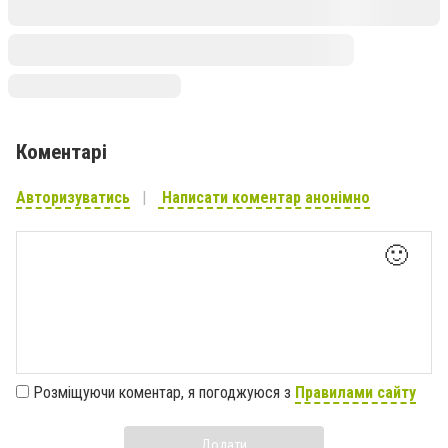
Коментарі
Авторизуватись
Написати коментар анонімно
🙂
Розміщуючи коментар, я погоджуюся з
Правилами сайту
Додати