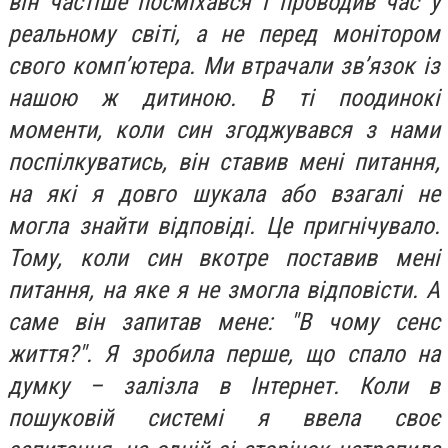
він частіше посміхався і проводив час у
реальному світі, а не перед монітором
свого комп’ютера. Ми втрачали зв’язок із
нашою ж дитиною. В ті поодинокі
моменти, коли син згоджувався з нами
поспілкуватись, він ставив мені питання,
на які я довго шукала або взагалі не
могла знайти відповіді. Це пригнічувало.
Тому, коли син вкотре поставив мені
питання, на яке я не змогла відповісти. А
саме він запитав мене: "В чому сенс
життя?". Я зробила перше, що спало на
думку – залізла в Інтернет. Коли в
пошуковій системі я ввела своє