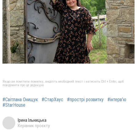
Якщо ви помітили помилку, виділіть необхідний текст і натисніть Ctrl + Enter, щоб
повідомити про це редакцію
#Світлана Онищук
#СтарХаус
#прострі розвитку
#інтерв'ю
#StarHouse
Ірина Ільницька
Керівник проєкту