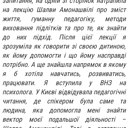
запитання, на одній зі сторінок натрапила
на лекцію Шалви Амонашвілі про зміст
життя, гуманну педагогіку, методи
виховання підлітків та про те, як знайти
до них підхід. Після цієї лекції я
зрозуміла як говорити зі своєю дитиною,
як йому допомогти і що йому насправді
потрібно. А ще знайшла напрямок в якому
я б хотіла навчатись, розвиватись,
працювати. Я вступила у ВНЗ на
психолога. У Києві відвідувала педагогічні
читання, де спікером була саме та
людина, яка допомогла мені знайти
вектор моєї подальшої діяльності –