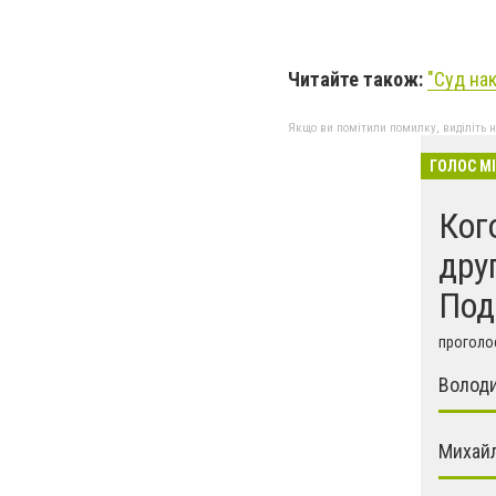
Читайте також:
"
Суд нак
Якщо ви помітили помилку, виділіть нео
ГОЛОС М
Ког
дру
Под
проголос
Волод
Михайл