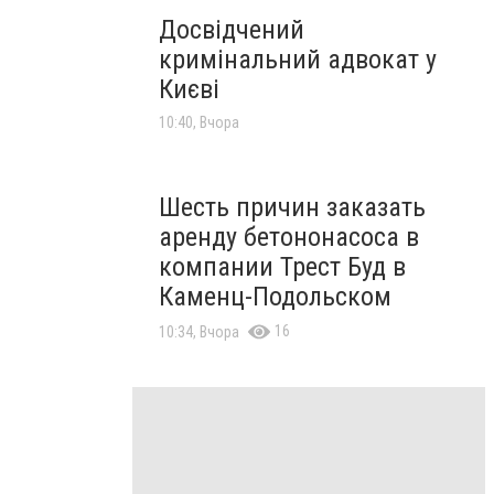
Досвідчений
кримінальний адвокат у
Києві
10:40, Вчора
Шесть причин заказать
аренду бетононасоса в
компании Трест Буд в
Каменц-Подольском
16
10:34, Вчора