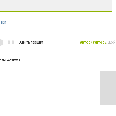
стри
0,0
Оцініть першим
Авторизуйтесь
, щоб
 наші джерела