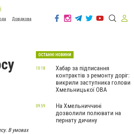
і
ода
Довідкова
ОСТАННІ НОВИНИ
рсу
Хабар за підписання
10:18
контрактів з ремонту доріг:
викрили заступника голови
Хмельницької ОВА
На Хмельниччині
09:59
дозволили полювати на
пернату дичину
су. В умовах