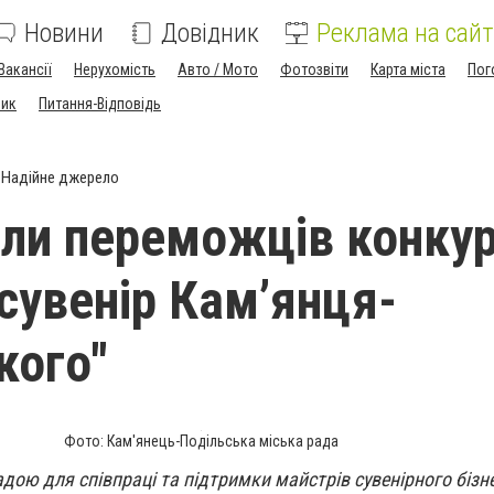
Новини
Довідник
Реклама на сайт
Вакансії
Нерухомість
Авто / Мото
Фотозвіти
Карта міста
Пог
ник
Питання-Відповідь
"
Надійне джерело
ли переможців конку
сувенір Кам’янця-
кого"
Фото: Кам'янець-Подільська міська рада
дою для співпраці та підтримки майстрів сувенірного бізне