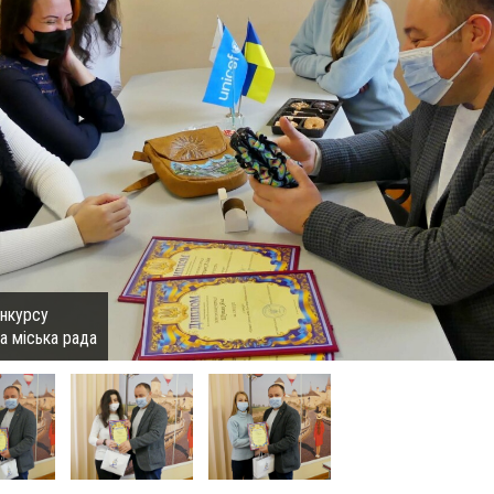
онкурсу
а міська рада