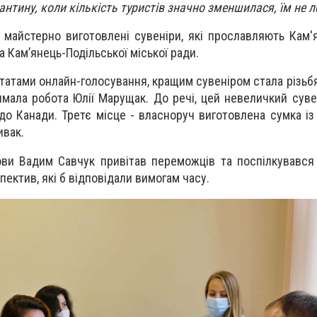
антину, коли кількість туристів значно зменшилася, їм не л
, майстерно виготовлені сувеніри, які прославляють Кам'
 Кам’янець-Подільської міської ради.
ьтатами онлайн-голосування, кращим сувеніром стала різьб
мала робота Юлії Марущак. До речі, цей невеличкий сувен
 до Канади. Третє місце - власноруч виготовлена сумка і
ивак.
ови Вадим Савчук привітав переможців та поспілкувавс
ектив, які б відповідали вимогам часу.