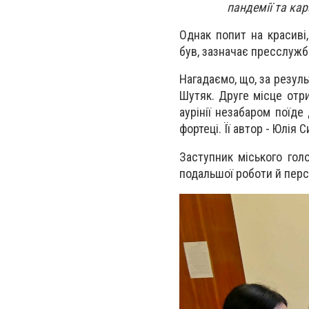
пандемії та кар
Однак попит на красиві
був, зазначає пресслужба
Нагадаємо, що, за резул
Шутяк. Друге місце отри
аурінії незабаром поїде
фортеці. Її автор - Юлія С
Заступник міського гол
подальшої роботи й персп