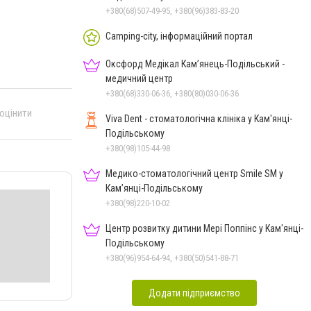
+380(68)507-49-95, +380(96)383-83-20
Camping-city, інформаційний портал
Оксфорд Медікал Кам’янець-Подільський -
медичний центр
+380(68)330-06-36, +380(80)030-06-36
 оцінити
Viva Dent - стоматологічна клініка у Кам'янці-
Подільському
+380(98)105-44-98
Медико-стоматологічний центр Smile SM у
Кам’янці-Подільському
+380(98)220-10-02
Центр розвитку дитини Мері Поппінс у Кам'янці-
Подільському
+380(96)954-64-94, +380(50)541-88-71
Додати підприємство