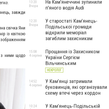
На Камʼянеччині зупинили
егко.
13:20
Вчора
п'яного водія Audi
янець, завжди
У старостаті Кам’янець-
12:20
Вчора
Подільської громади
яна свічка Яни
відкрили меморіал
ір із квіткою
загиблим захисникам
з зображенням
Прощання із Захисником
15:08
я з ними щодо
4 серпня
України Сергієм
Вільчинським
НЕКРОЛОГ
У Кам’янці затримали
14:52
4 серпня
буковинців, які організували
схему втечі через кордон
У Кам’янець-Подільській
10:24