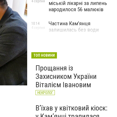
4 серпня
міській лікарні за липень
народилося 56 малюків
Частина Кам'янця
10:14
4 серпня
залишилась без води
ТОП НОВИНИ
Прощання із
Нагородження учасників конкурсу
Захисником України
Фото: Кам'янець-Подільська міська рада
Віталієм Івановим
НЕКРОЛОГ
Вʼїхав у квітковий кіоск:
у Камʼянці трапилася