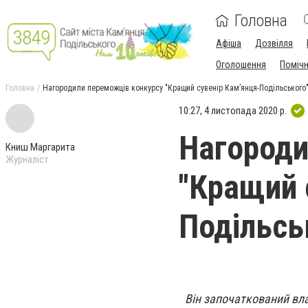
Головна
Афіша
Дозвілля
Оголошення
Поміч
Головна
Нагородили переможців конкурсу "Кращий сувенір Кам’янця-Подільського
10:27, 4 листопада 2020 р.
Нагороди
Книш Маргарита
Журналіст
"Кращий 
Подільсь
Він започаткований вла