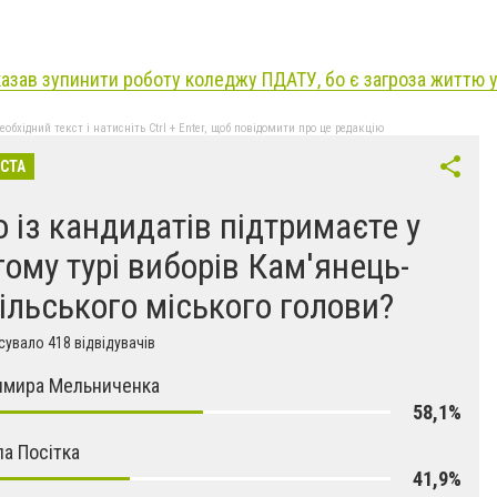
азав зупинити роботу коледжу ПДАТУ, бо є загроза життю у
бхідний текст і натисніть Ctrl + Enter, щоб повідомити про це редакцію
ІСТА
о із кандидатів підтримаєте у
гому турі виборів Кам'янець-
ільського міського голови?
увало 418 відвідувачів
имира Мельниченка
58,1%
а Посітка
41,9%