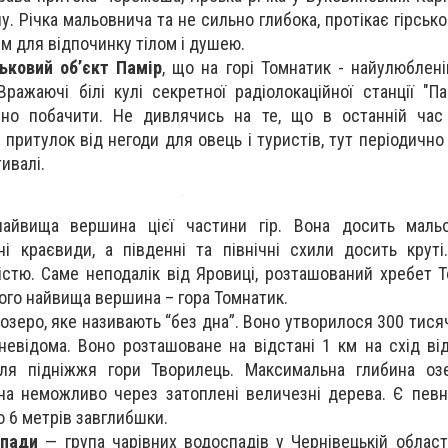
у. Річка мальовнича та не сильно глибока, протікає гірсь
м для відпочинку тілом і душею.
ьковий об’єкт Памір
, що на горі Томнатик - найулюблен
Вражаючі білі кулі секретної радіолокаційної станції "Па
ібно побачити. Не дивлячись на те, що в останній час
притулок від негоди для овець і туристів, тут періодично
тивалі.
айвища вершина цієї частини гір. Вона досить мальо
ні краєвиди, а південні та північні схили досить круті
істю. Саме неподалік від Яровиці, розташований хребет Т
ого найвища вершина – гора Томнатик.
 озеро, яке називають “без дна”. Воно утворилося 300 тисяч
 невідома. Воно розташоване на відстані 1 км на схід ві
іля підніжжя гори Творилець. Максимальна глибина озе
дна неможливо через затоплені величезні дерева. Є пев
о 6 метрів завглибшки.
спади
— група чарівних водоспадів у Чернівецькій област