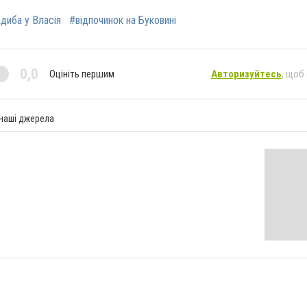
диба у Власія
#відпочинок на Буковині
0,0
Оцініть першим
Авторизуйтесь
, щоб
 наші джерела