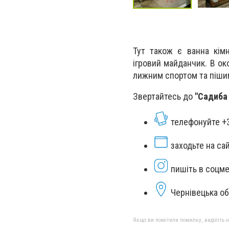
Тут також є ванна кім
ігровий майданчик. В о
лижним спортом та піши
Звертайтесь до
"Садиба 
телефонуйте +3
заходьте на са
пишіть в соцм
Чернівецька обл
Якщо ви помітили помилку, виділіть нео