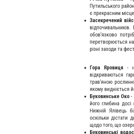
Путильського район
є прекрасним місце
Засекречений війс
відпочивальників. 
обов’язково потр
перетворюється на 
різні заходи та фес
Гора Яровиця
- н
відкриваються гар
трав’яною рослинн
якому видніється й
Буковинське Око
-
його глибина досі
Нижній Ялівець б
оскільки дістати 
щодо того, що озер
Буковинські водо