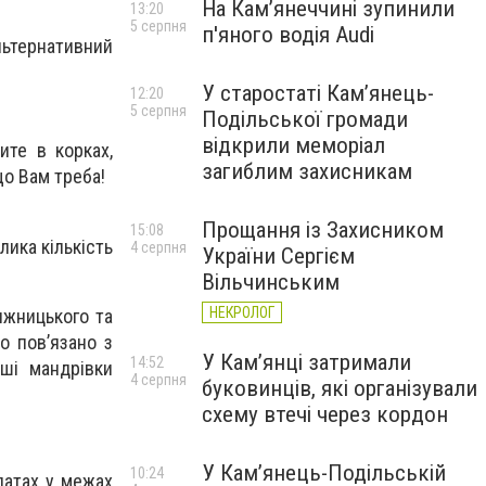
На Камʼянеччині зупинили
13:20
5 серпня
п'яного водія Audi
ьтернативний
У старостаті Кам’янець-
12:20
5 серпня
Подільської громади
відкрили меморіал
ите в корках,
загиблим захисникам
що Вам треба!
Прощання із Захисником
15:08
лика кількість
4 серпня
України Сергієм
Вільчинським
НЕКРОЛОГ
Вижницького та
о пов’язано з
У Кам’янці затримали
14:52
ші мандрівки
4 серпня
буковинців, які організували
схему втечі через кордон
У Кам’янець-Подільській
10:24
патах у межах