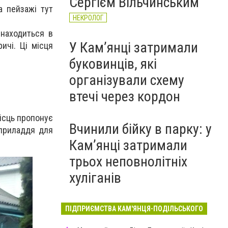
Сергієм Вільчинським
а пейзажі тут
НЕКРОЛОГ
знаходиться в
У Кам’янці затримали
ичі. Ці місця
буковинців, які
організували схему
втечі через кордон
місць пропонує
Вчинили бійку в парку: у
 приладдя для
Кам’янці затримали
трьох неповнолітніх
хуліганів
ПІДПРИЄМСТВА КАМ'ЯНЦЯ-ПОДІЛЬСЬКОГО