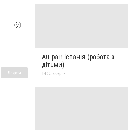
🙂
Au pair Іспанія (робота з
дітьми)
Додати
14:52, 2 серпня