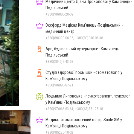
Медичний центр Діани Прокопової у Кам'янець-
Подільський
+380(98)880-20-09
Оксфорд Медікал Кам’янець-Подільський -
медичний центр
+380(68)330-06-36, +380(80)030-06-36
Арс, будівельний супермаркет Кам'янець-
Подільський
+380(3849)7-43-58
Студія здорової посмішки - стоматологія у
Кам’янці-Подільському
+380(98)890-87-21
Людмила Липовська - психотерапевт, психолог
Садиба у Власія в смт. Путила
у Кам'янці-Подільському
+380(97)066-83-61, +380(63)351-25-18
Медико-стоматологічний центр Smile SM у
Кам’янці-Подільському
+380(98)220-10-02