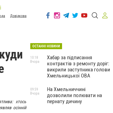
і
ода
Довідкова
ОСТАННІ НОВИНИ
 куди
Хабар за підписання
10:18
Вчора
контрактів з ремонту доріг:
е
викрили заступника голови
Хмельницької ОВА
На Хмельниччині
09:59
Вчора
дозволили полювати на
пернату дичину
ятлива: хтось
являв осінній