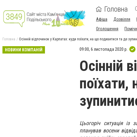
Головна
Афіша
Дозвілля
Оголошення
Поміч
Головна
Осінній відпочинок у Карпатах: куди поїхати, на що подивитися та де зупи
09:00, 6 листопада 2020 р.
НОВИНИ КОМПАНІЙ
Осінній в
поїхати,
зупинити
Цьогоріч ситуація із 
планував восени відвіда