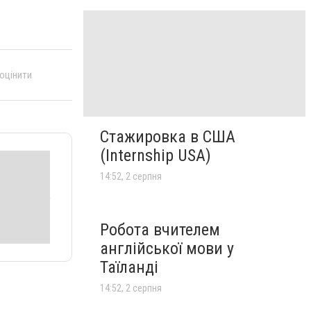
 оцінити
Стажировка в США
(Internship USA)
14:52, 2 серпня
Робота вчителем
англійської мови у
Таїланді
14:52, 2 серпня