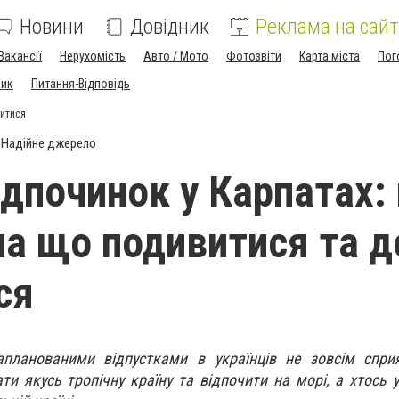
Новини
Довідник
Реклама на сайт
Вакансії
Нерухомість
Авто / Мото
Фотозвіти
Карта міста
Пог
ник
Питання-Відповідь
нитися
Надійне джерело
ідпочинок у Карпатах:
 на що подивитися та д
ся
запланованими відпустками в українців не зовсім спри
ти якусь тропічну країну та відпочити на морі, а хтось у