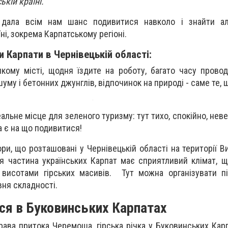
ькій країні.
 дала всім нам шанс подивитися навколо і знайти ал
їні, зокрема Карпатському регіоні.
 Карпати в Чернівецькій області:
ому місті, щодня їздите на роботу, багато часу провод
уму і бетонних джунглів, відпочинок на природі - саме те, 
еальне місце для зеленого туризму: тут тихо, спокійно, неве
та є на що подивитися!
ори, що розташовані у Чернівецькій області на території 
Ця частина українських Карпат має сприятливий клімат, щ
исотами гірських масивів. Тут можна організувати пі
вня складності.
ся в Буковинських Карпатах
ава притока Черемоша, гірська річка у Буковинських Кар