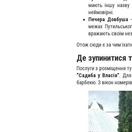
мають іншу назву 
неймовірні.
Печера Довбуша
—
межах Путильського
вражають своїм не
Отож сюди є за чим їхат
Де зупинитися т
Послуги з розміщення ту
“Садиба у Власія”
. Для
барбекю. З вікон номері