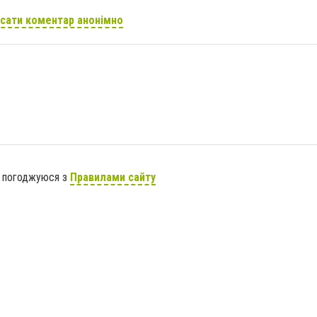
сати коментар анонімно
я погоджуюся з
Правилами сайту