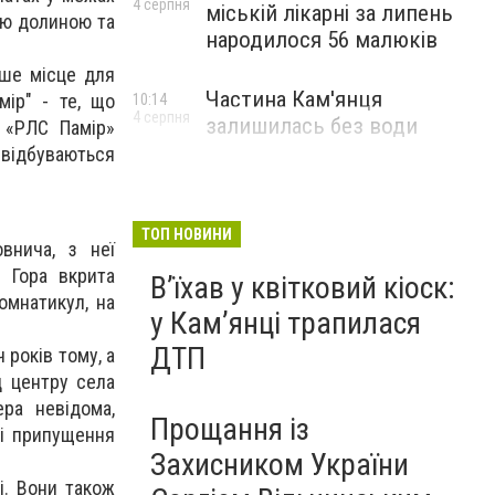
4 серпня
міській лікарні за липень
кою долиною та
народилося 56 малюків
іше місце для
Частина Кам'янця
мір" - те, що
10:14
4 серпня
залишилась без води
 «РЛС Памір»
 відбуваються
ТОП НОВИНИ
внича, з неї
. Гора вкрита
Вʼїхав у квітковий кіоск:
омнатикул, на
у Камʼянці трапилася
ДТП
 років тому, а
д центру села
ра невідома,
Прощання із
ні припущення
Захисником України
і. Вони також