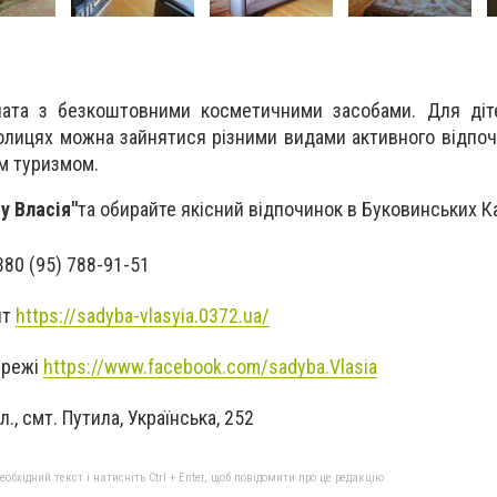
ната з безкоштовними косметичними засобами. Для діт
колицях можна зайнятися різними видами активного відпоч
м туризмом.
у Власія"
та обирайте якісний відпочинок в Буковинських К
80 (95) 788-91-51
йт
https://sadyba-vlasyia.0372.ua/
ережі
https://www.facebook.com/sadyba.Vlasia
., смт. Путила, Українська, 252
бхідний текст і натисніть Ctrl + Enter, щоб повідомити про це редакцію