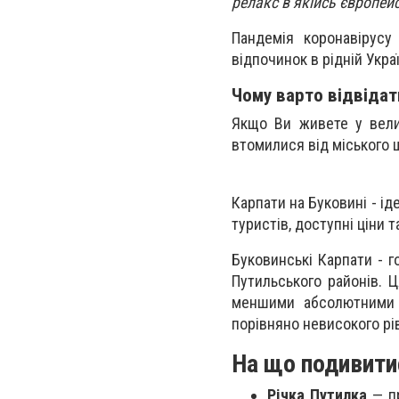
релакс в якійсь європейс
Пандемія коронавірусу
відпочинок в рідній Укра
Чому варто відвідати
Якщо Ви живете у велик
втомилися від міського ш
Карпати на Буковині - ід
туристів, доступні ціни 
Буковинські Карпати - г
Путильського районів. 
меншими абсолютними в
порівняно невисокого рі
На що подивити
Річка Путилка
— пр