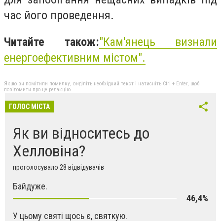
час його проведення.
Читайте також:
"
Кам'янець визнали
енергоефективним містом
".
Якщо ви помітили помилку, виділіть необхідний текст і натисніть Ctrl + Enter, щоб
повідомити про це редакцію
ГОЛОС МІСТА
Як ви відноситесь до
Хелловіна?
проголосувало 28 відвідувачів
Байдуже.
46,4%
У цьому святі щось є, святкую.