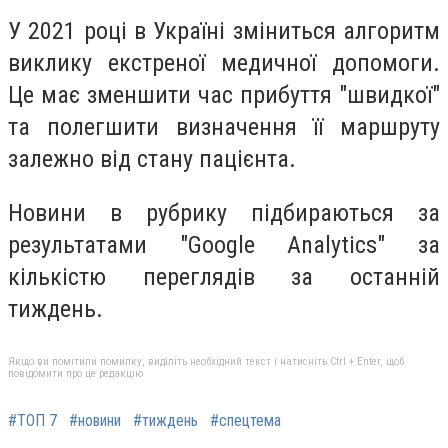
У 2021 році в Україні зміниться алгоритм
виклику екстреної медичної допомоги.
Це має зменшити час прибуття "швидкої"
та полегшити визначення її маршруту
залежно від стану пацієнта.
Но
вини в рубрику підбираються за
результатами "Google Analytics" за
кількістю переглядів за останній
тиждень.
Якщо ви помітили помилку, виділіть необхідний текст і натисніть Ctrl + Enter, щоб
повідомити про це редакцію
#ТОП 7
#новини
#тиждень
#спецтема