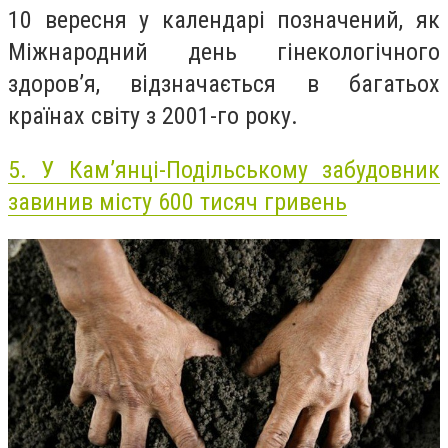
10 вересня у календарі позначений, як
Міжнародний день гінекологічного
здоров’я, відзначається в багатьох
країнах світу з 2001-го року.
5.
У Кам’янці-Подільському забудовник
завинив місту 600 тисяч гривень