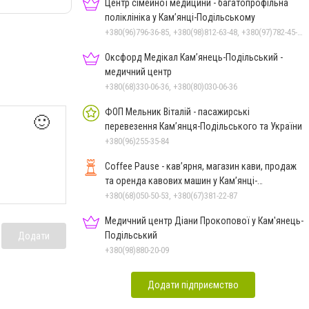
Центр сімейної медицини - багатопрофільна
поліклініка у Кам’янці-Подільському
+380(96)796-36-85, +380(98)812-63-48, +380(97)782-45-70
Оксфорд Медікал Кам’янець-Подільський -
медичний центр
+380(68)330-06-36, +380(80)030-06-36
ФОП Мельник Віталій - пасажирські
🙂
перевезення Кам’янця-Подільського та України
+380(96)255-35-84
Coffee Pause - кав’ярня, магазин кави, продаж
та оренда кавових машин у Кам’янці-
Подільському
+380(68)050-50-53, +380(67)381-22-87
Медичний центр Діани Прокопової у Кам'янець-
Подільський
Додати
+380(98)880-20-09
Додати підприємство