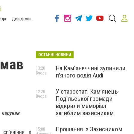
і
ода
Довідкова
ОСТАННІ НОВИНИ
имав
На Камʼянеччині зупинили
13:20
Вчора
п'яного водія Audi
У старостаті Кам’янець-
12:20
Вчора
Подільської громади
відкрили меморіал
загиблим захисникам
, керував
Прощання із Захисником
15:08
 сп'яніння з