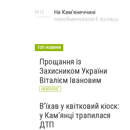
На Камʼянеччині
09:12
3 серпня
перейменували 6 вулиць
ТОП НОВИНИ
Прощання із
Захисником України
Віталієм Івановим
НЕКРОЛОГ
Вʼїхав у квітковий кіоск:
у Камʼянці трапилася
ДТП