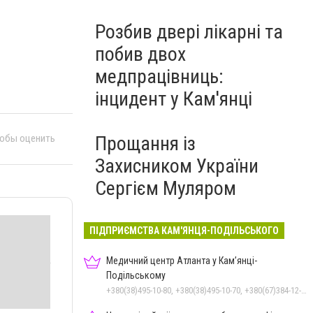
Розбив двері лікарні та
побив двох
медпрацівниць:
інцидент у Кам'янці
Прощання із
тобы оценить
Захисником України
Сергієм Муляром
ПІДПРИЄМСТВА КАМ'ЯНЦЯ-ПОДІЛЬСЬКОГО
Медичний центр Атланта у Кам’янці-
Подільському
+380(38)495-10-80, +380(38)495-10-70, +380(67)384-12-07