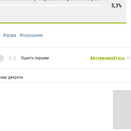
5,3%
#права
#порушення
0,0
Оцініть першим
Авторизируйтесь
, ч
 наші джерела