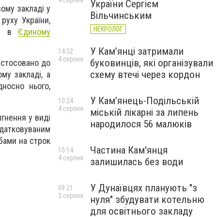
4 серпня
України Сергієм
ому закладі у
Вільчинським
руху України,
НЕКРОЛОГ
ся в
Єдиному
У Кам’янці затримали
14:52
4 серпня
буковинців, які організували
астосовано до
схему втечі через кордон
му закладі, а
дносно нього,
У Кам’янець-Подільській
10:24
4 серпня
міській лікарні за липень
ягнення у виді
народилося 56 малюків
одатковуваним
бами на строк
Частина Кам'янця
10:14
4 серпня
залишилась без води
У Дунаївцях планують "з
09:21
3 серпня
нуля" збудувати котельню
для освітнього закладу