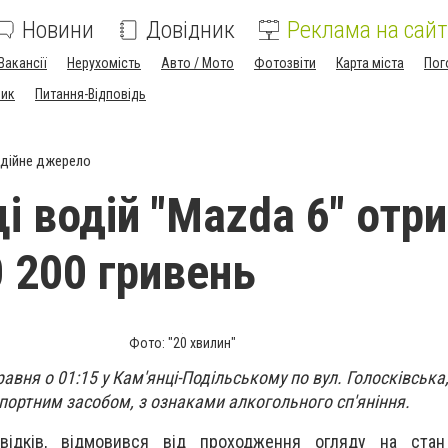
Новини
Довідник
Реклама на сайт
Вакансії
Нерухомість
Авто / Мото
Фотозвіти
Карта міста
Пог
ник
Питання-Відповідь
дійне джерело
ці водій "Mazda 6" отр
 200 гривень
Фото: "20 хвилин"
равня о 01:15 у Кам'янці-Подільському по вул. Голосківська
портним засобом, з ознаками алкогольного сп'яніння.
відків, відмовився від проходження огляду на стан