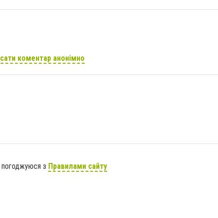
сати коментар анонімно
я погоджуюся з
Правилами сайту