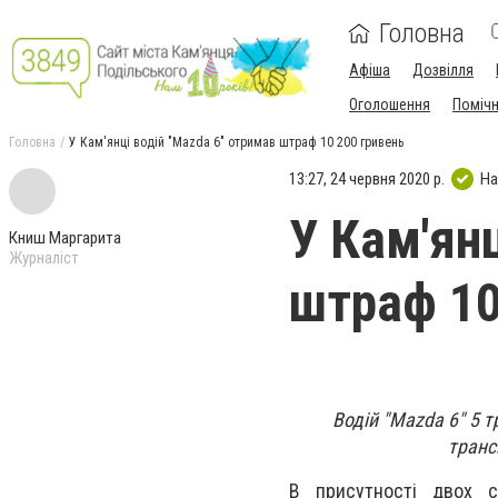
Головна
Афіша
Дозвілля
Оголошення
Поміч
Головна
У Кам'янці водій "Mazda 6" отримав штраф 10 200 гривень
13:27, 24 червня 2020 р.
На
У Кам'ян
Книш Маргарита
Журналіст
штраф 10
Водій "Mazda 6" 5 т
транс
В присутності двох с