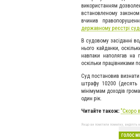
використанням дозволени
встановленому законом 
вчинив правопорушен
державному реєстрі суд
В судовому засіданні во
нього кайданки, оскіль
навпаки наполягав на п
оскільки працівниками по
Суд постановив визнати 
штрафу 10200 (десять 
мінімумам доходів гром
один рік.
Читайте також:
"
Скоро 
Якщо ви помітили помилку, виділіть нео
ГОЛОС М