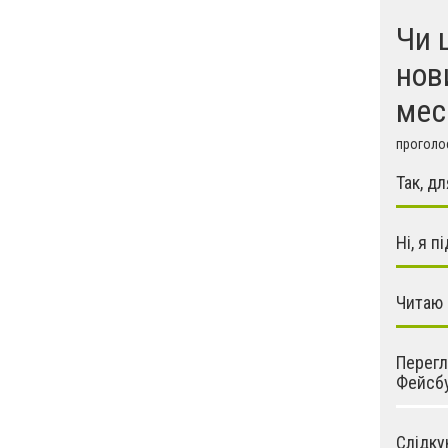
Чи 
нов
мес
проголос
Так, д
Ні, я 
Читаю 
Перегл
Фейсбу
Слідку