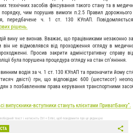
х технічних засобів фіксування такого стану та в медичн
порядку, чим порушив вимоги п.2.5 Правил дорожнього 
ня, передбачене ч. 1 ст. 130 КУпАП. Повідомляєть
ових рішень.
дій вину не визнав. Вважає, що працівниками незаконно з
ки він не відмовлявся від проходження огляду в медично
роходженні. Просив закрити адміністративну справу ві
ліції була порушена процедура огляду на стан сп'яніння.
винним водія за ч. 1 ст. 130 КУпАП та призначити йому ст
тисяч двісті) грн, що відповідає 600 (шестисот) неоп
адян з позбавленням права керування транспортними засо
всі випускники-вступники стануть клієнтами ПриватБанку
".
бхідний текст і натисніть Ctrl + Enter, щоб повідомити про це редакцію
ІСТА