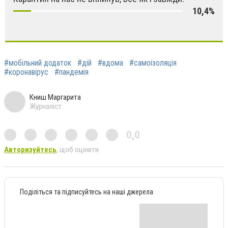
10,4%
#мобільний додаток
#дій
#вдома
#самоізоляція
#коронавірус
#пандемія
Книш Маргарита
Журналіст
0,0
Авторизуйтесь
, щоб оцінити
Поділіться та підписуйтесь на наші джерела