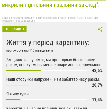
викрили підпільний гральний заклад
".
Якщо ви помітили помилку, виділіть необхідний текст і натисніть Ctrl + Enter, щоб
повідомити про це редакцію
ГОЛОС МІСТА
Життя у період карантину:
проголосувало 115 відвідувачів
Зміцнило нашу сім'ю, ми проводимо більше часу
разом, спілкуємось, менше сваримось і нервуємось.
43,5%
Наші стосунки напружені, нам забагато часу разом.
28,7%
Я живу один.
17,4%
Карантин на нас не вплинув, все як і завжди.