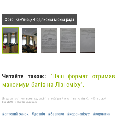
Фото: Кам'янець-Подільська міська рада
Читайте також:
"Наш формат отримав
максимум балів на Лізі сміху"
.
Якщо ви помітили помилку, виділіть необхідний текст і натисніть Ctrl + Enter, щоб
повідомити про це редакцію
#оптовий ринок
#дозвіл
#безпека
#коронавірус
#карантин