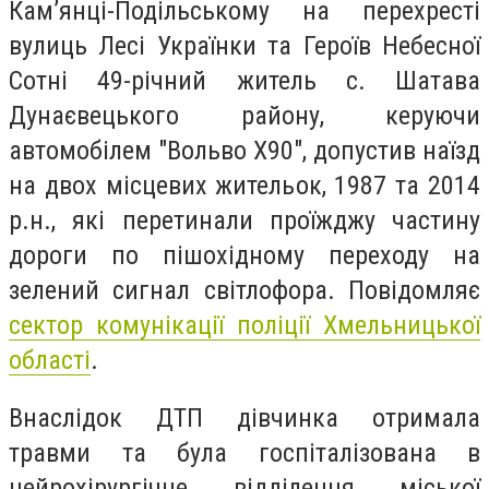
Кам’янці-Подільському на перехресті
вулиць Лесі Українки та Героїв Небесної
Сотні 49-річний житель с. Шатава
Дунаєвецького району, керуючи
автомобілем "Вольво Х90", допустив наїзд
на двох місцевих жительок, 1987 та 2014
р.н., які перетинали проїжджу частину
дороги по пішохідному переходу на
зелений сигнал світлофора. Повідомляє
с
ектор комунікації поліції Хмельницької
області
.
Внаслідок ДТП дівчинка отримала
травми та була госпіталізована в
нейрохірургічне відділення міської