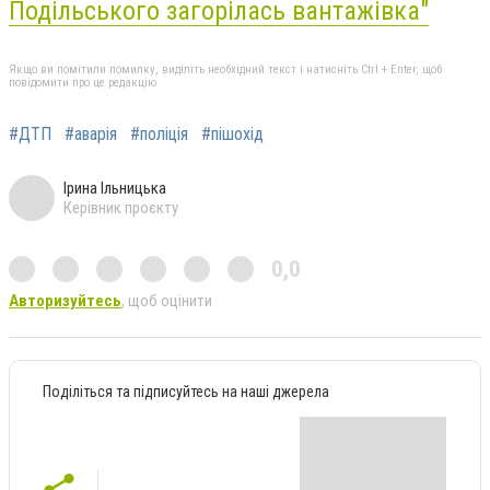
Подільського загорілась вантажівка"
Якщо ви помітили помилку, виділіть необхідний текст і натисніть Ctrl + Enter, щоб
повідомити про це редакцію
#ДТП
#аварія
#поліція
#пішохід
Ірина Ільницька
Керівник проєкту
0,0
Авторизуйтесь
, щоб оцінити
Поділіться та підписуйтесь на наші джерела