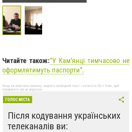
Читайте також:
"
У Кам'янці тимчасово не
оформлятимуть паспорти
".
Якщо ви помітили помилку, виділіть необхідний текст і натисніть Ctrl + Enter, щоб
повідомити про це редакцію
ГОЛОС МІСТА
Після кодування українських
телеканалів ви: