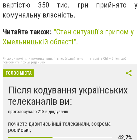
вартістю 350 тис. грн прийнято у
комунальну власність.
Читайте також:
"
Стан ситуації з грипом у
Хмельницькій області
".
Якщо ви помітили помилку, виділіть необхідний текст і натисніть Ctrl + Enter, щоб
повідомити про це редакцію
ГОЛОС МІСТА
Після кодування українських
телеканалів ви:
проголосувало 218 відвідувачів
почнете дивитись інші телеканали, зокрема
російські;
42,7%