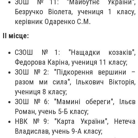
ЗОШ №11: "Майбутнє України",
Безручко Віолета, учениця 1 класу,
керівник Одаренко С.М.
ІІ місце:
СЗОШ №1: "Нащадки козаків",
Федорова Каріна, учениця 11 класу;
ЗОШ №2: "Підкорення вершини –
разом ми сила", Ількович Вікторія,
учениця 8 класу;
ЗОШ №6: "Мамині обереги", Ільєв
Роман, учень 5-Б класу;
НВК №9: "Карта України", Нетеча
Владислав, учень 9-А класу;