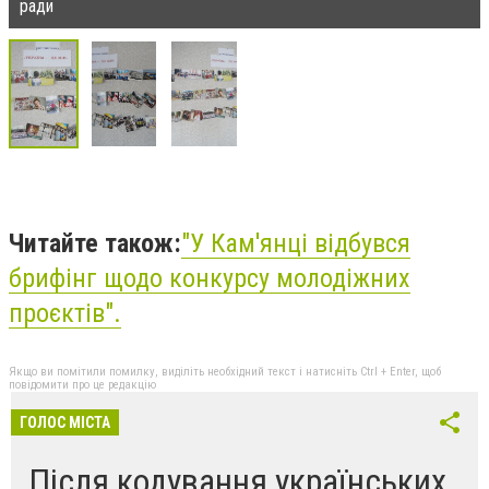
ради
Читайте також:
"
У Кам'янці відбувся
брифінг щодо конкурсу молодіжних
проєктів
".
Якщо ви помітили помилку, виділіть необхідний текст і натисніть Ctrl + Enter, щоб
повідомити про це редакцію
ГОЛОС МІСТА
Після кодування українських