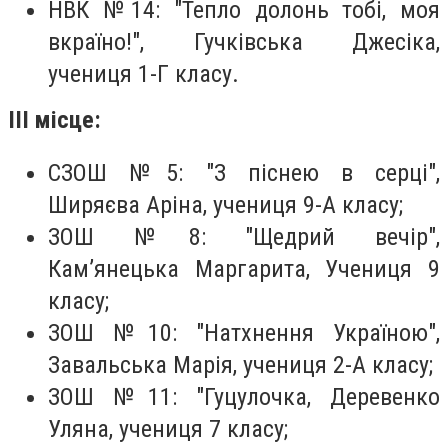
НВК №14: "Тепло долонь тобі, моя
вкраїно!", Гучківська Джесіка,
учениця 1-Г класу.
ІІІ місце:
СЗОШ №5: "З піснею в серці",
Ширяєва Аріна, учениця 9-А класу;
ЗОШ №8: "Щедрий вечір",
Кам’янецька Маргарита, Учениця 9
класу;
ЗОШ №10: "Натхнення Україною",
Завальська Марія, учениця 2-А класу;
ЗОШ №11: "Гуцулочка, Деревенко
Уляна, учениця 7 класу;