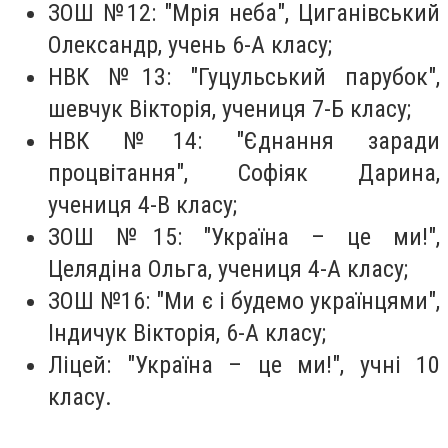
ЗОШ №12: "Мрія неба", Циганівський
Олександр, учень 6-А класу;
НВК №13: "Гуцульський парубок",
шевчук Вікторія, учениця 7-Б класу;
НВК №14: "Єднання заради
процвітання", Софіяк Дарина,
учениця 4-В класу;
ЗОШ №15: "Україна – це ми!",
Целядіна Ольга, учениця 4-А класу;
ЗОШ №16: "Ми є і будемо українцями",
Індичук Вікторія, 6-А класу;
Ліцей: "Україна – це ми!", учні 10
класу.