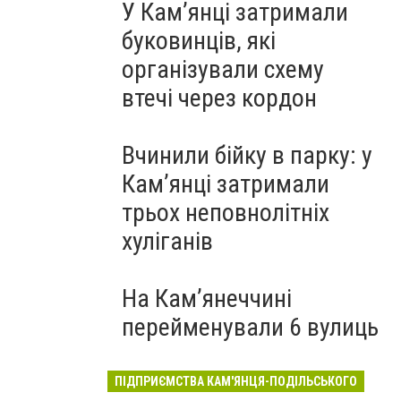
У Кам’янці затримали
буковинців, які
організували схему
втечі через кордон
Вчинили бійку в парку: у
Кам’янці затримали
трьох неповнолітніх
хуліганів
На Камʼянеччині
перейменували 6 вулиць
ПІДПРИЄМСТВА КАМ'ЯНЦЯ-ПОДІЛЬСЬКОГО