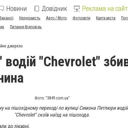
Новини
Довідник
Реклама на сайт
Вакансії
Нерухомість
Авто / Мото
Фотозвіти
Карта міста
Пог
ник
Питання-Відповідь
ійне джерело
" водій "Chevrolet" зби
нина
Фото: "3849.com.ua"
му на пішохідному переході по вулиці Симона Петлюри воді
"Chevrolet" скоїв наїзд на пішохода.
ли до лікарні.