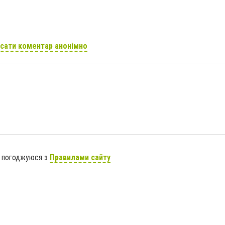
сати коментар анонімно
я погоджуюся з
Правилами сайту