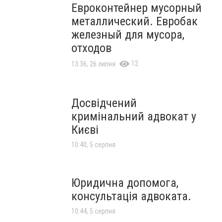
Евроконтейнер мусорный
металлический. Евробак
железный для мусора,
отходов
12
13:36, 26 липня
Досвідчений
кримінальний адвокат у
Києві
10:40, 5 серпня
Юридична допомога,
консультація адвоката.
10:44, 5 серпня