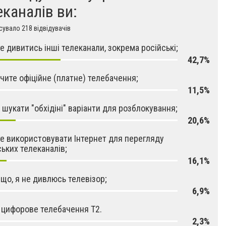
еканалів ви:
увало 218 відвідувачів
е дивитись інші телеканали, зокрема російські;
42,7%
чите офіційне (платне) телебачення;
11,5%
 шукати "обхідіні" варіанти для розблокування;
20,6%
е використовувати Інтернет для перегляду
ських телеканалів;
16,1%
 що, я не дивлюсь телевізор;
6,9%
 цифорове телебачення Т2.
2,3%