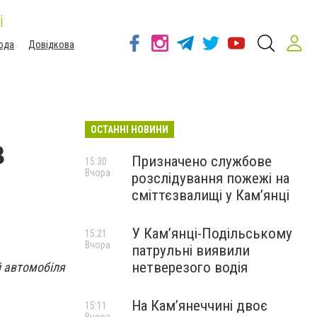
і
ода
Довідкова
ОСТАННІ НОВИНИ
в
Призначено службове
15:30
Вчора
розслідування пожежі на
сміттєзвалищі у Кам’янці
У Кам’янці-Подільському
15:21
Вчора
патрульні виявили
нетверезого водія
й автомобіля
На Камʼянеччині двоє
15:11