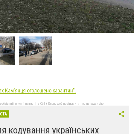
ах Кам'янця оголошено карантин
".
бхідний текст і натисніть Ctrl + Enter, щоб повідомити про це редакцію
ІСТА
ля кодування українських