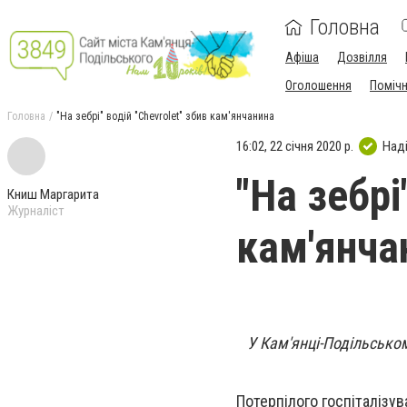
Головна
Афіша
Дозвілля
Оголошення
Поміч
Головна
"На зебрі" водій "Chevrolet" збив кам'янчанина
16:02, 22 січня 2020 р.
Над
"На зебрі
Книш Маргарита
Журналіст
кам'янча
У Кам'янці-Подільсько
Потерпілого госпіталізува