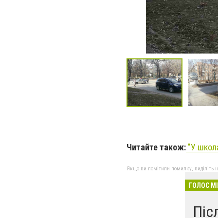
Читайте також:
"
У школ
Якщо ви помітили помилку, виділіть нео
ГОЛОС М
Піс