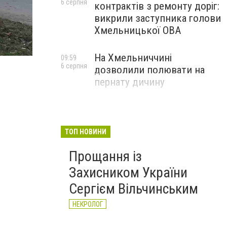
6 серпня
контрактів з ремонту доріг:
викрили заступника голови
Хмельницької ОВА
На Хмельниччині
09:59
6 серпня
дозволили полювати на
пернату дичину
ТОП НОВИНИ
Прощання із
Захисником України
Сергієм Вільчинським
НЕКРОЛОГ