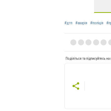
#дтп
#аварія
#поліція
#п
Поділіться та підписуйтесь на