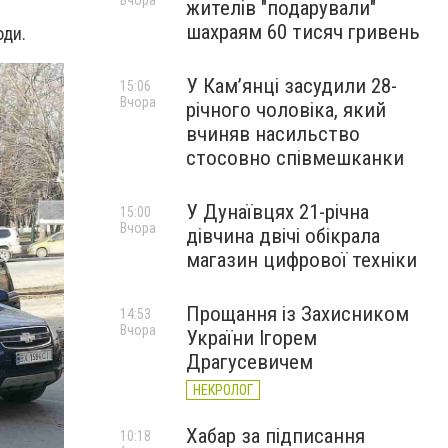
Вчора
жителів "подарували"
шахраям 60 тисяч гривень
оди.
У Камʼянці засудили 28-
15:06
Вчора
річного чоловіка, який
вчиняв насильство
стосовно співмешканки
У Дунаївцях 21-річна
15:00
Вчора
дівчина двічі обікрала
магазин цифрової техніки
Прощання із Захисником
14:53
Вчора
України Ігорем
Драгусевичем
НЕКРОЛОГ
Хабар за підписання
10:18