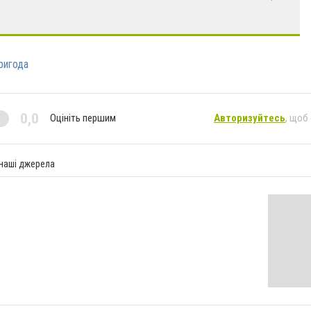
ригода
0,0
Оцініть першим
Авторизуйтесь
, щоб
 наші джерела