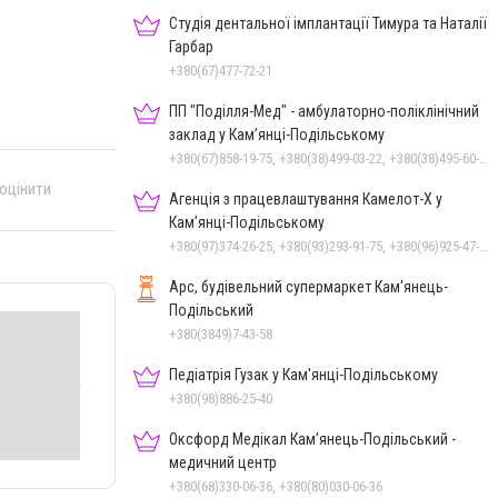
Студія дентальної імплантації Тимура та Наталії
Гарбар
+380(67)477-72-21
ПП "Поділля-Мед" - амбулаторно-поліклінічний
заклад у Кам’янці-Подільському
+380(67)858-19-75, +380(38)499-03-22, +380(38)495-60-27
 оцінити
Агенція з працевлаштування Камелот-Х у
Кам’янці-Подільському
+380(97)374-26-25, +380(93)293-91-75, +380(96)925-47-71, +380(73)327-54-83
Арс, будівельний супермаркет Кам'янець-
Подільський
+380(3849)7-43-58
Педіатрія Гузак у Кам'янці-Подільському
+380(98)886-25-40
Оксфорд Медікал Кам’янець-Подільський -
медичний центр
+380(68)330-06-36, +380(80)030-06-36