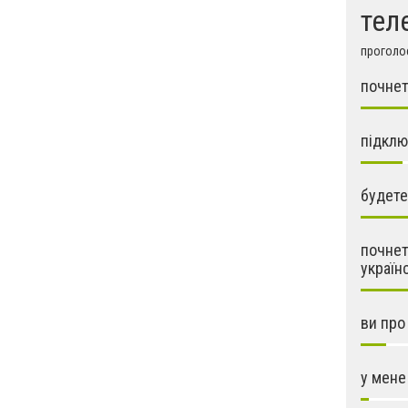
тел
проголос
почнет
підклю
будете
почнет
україн
ви про
у мене