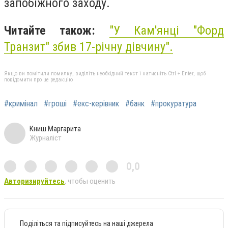
запобіжного заходу.
Читайте також:
"
У Кам'янці "Форд
Транзит" збив 17-річну дівчину
".
Якщо ви помітили помилку, виділіть необхідний текст і натисніть Ctrl + Enter, щоб
повідомити про це редакцію
#кримінал
#гроші
#екс-керівник
#банк
#прокуратура
Книш Маргарита
Журналіст
0,0
Авторизируйтесь
, чтобы оценить
Поділіться та підписуйтесь на наші джерела