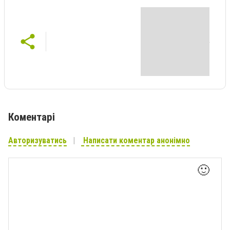
Коментарі
Авторизуватись
Написати коментар анонімно
🙂