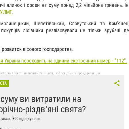
ячі ялинок і сосен на суму понад 2,2 мільйона гривень. 
ОУЛМГ.
олинецький, Шепетівський, Славутський та Кам’янець
покупців лісівники реалізовували не тільки зрубані д
а розвиток лісового господарства.
ня Україна переходить на єдиний екстренний номер - "112"
.
бхідний текст і натисніть Ctrl + Enter, щоб повідомити про це редакцію
ІСТА
 суму ви витратили на
орічно-різдв'яні свята?
увало 300 відвідувачів