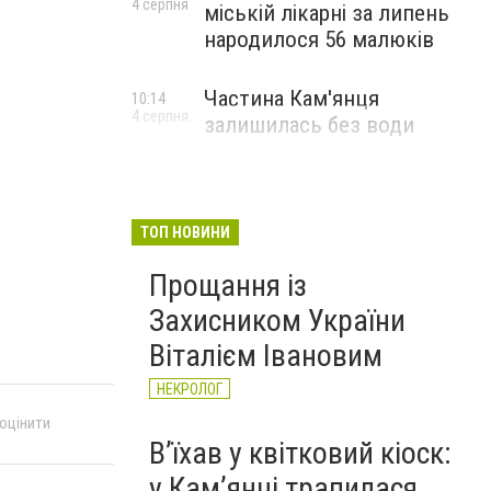
4 серпня
міській лікарні за липень
народилося 56 малюків
Частина Кам'янця
10:14
4 серпня
залишилась без води
ТОП НОВИНИ
Прощання із
Захисником України
Віталієм Івановим
НЕКРОЛОГ
 оцінити
Вʼїхав у квітковий кіоск:
у Камʼянці трапилася