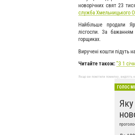
новорічних свят 23 тис
служба Хмельницького 
Найбільше продали Ярм
лісгоспи. За бажанням 
горщиках.
Виручені кошти підуть н
Читайте також:
"
З 1 січ
Якщо ви помітили помилку, виділіть нео
ГОЛОС М
Яку
нов
проголос