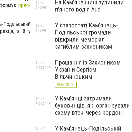
На Камʼянеччині зупинили
13:20
Інформує
прес-
Вчора
п'яного водія Audi
-Подільський
У старостаті Кам’янець-
12:20
Вчора
еревця, а й у
Подільської громади
відкрили меморіал
загиблим захисникам
Прощання із Захисником
15:08
4 серпня
України Сергієм
Вільчинським
НЕКРОЛОГ
У Кам’янці затримали
14:52
4 серпня
буковинців, які організували
схему втечі через кордон
У Кам’янець-Подільській
10:24