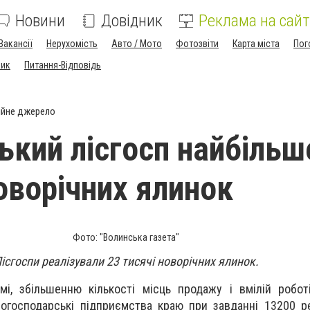
Новини
Довідник
Реклама на сайт
Вакансії
Нерухомість
Авто / Мото
Фотозвіти
Карта міста
Пог
ник
Питання-Відповідь
ійне джерело
ький лісгосп найбільш
оворічних ялинок
Фото: "Волинська газета"
ісгоспи реалізували 23 тисячі новорічних ялинок.
мі, збільшенню кількості місць продажу і вмілій робо
огосподарські підприємства краю при завданні 13200 р