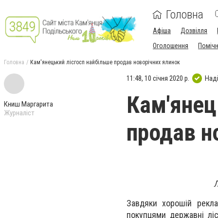
Головна
Афіша
Дозвілля
Оголошення
Поміч
Головна
Кам'янецький лісгосп найбільше продав новорічних ялинок
11:48, 10 січня 2020 р.
Над
Кам'янец
Книш Маргарита
Журналіст
продав н
Л
Завдяки хорошій рекла
покупцями державні ліс