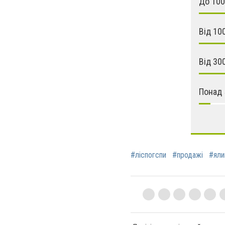
До 100
Від 10
Від 30
Понад 
#ліспогспи
#продажі
#яли