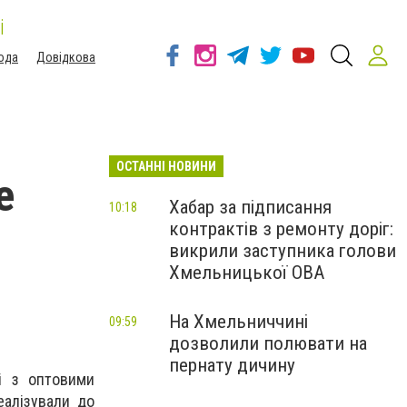
і
ода
Довідкова
ОСТАННІ НОВИНИ
е
Хабар за підписання
10:18
контрактів з ремонту доріг:
викрили заступника голови
Хмельницької ОВА
На Хмельниччині
09:59
дозволили полювати на
пернату дичину
ті з оптовими
еалізували до