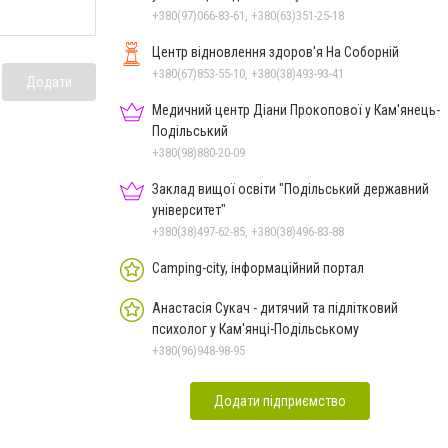
+380(97)066-83-61, +380(63)351-25-18
Центр відновлення здоров'я На Соборній
+380(67)853-55-10, +380(38)493-93-41
Додати
Медичний центр Діани Прокопової у Кам'янець-
Подільський
+380(98)880-20-09
Заклад вищої освіти "Подільський державний
університет"
+380(38)497-62-85, +380(38)496-83-88
Camping-city, інформаційний портал
Анастасія Сукач - дитячий та підлітковий
психолог у Кам'янці-Подільському
+380(96)948-98-95
Додати підприємство