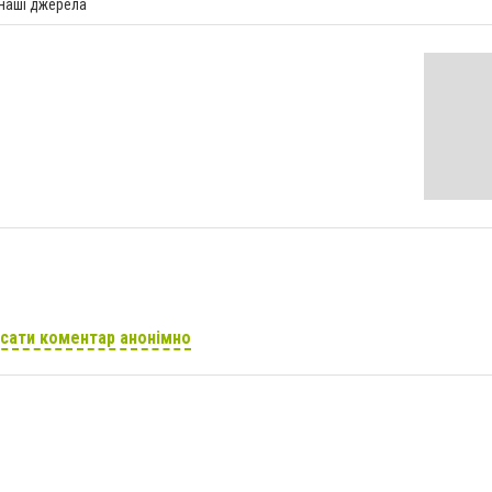
 наші джерела
сати коментар анонімно