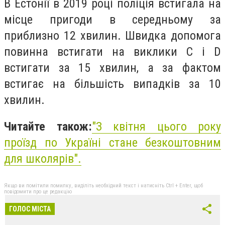
В Естонії в 2019 році поліція встигала на
місце пригоди в середньому за
приблизно 12 хвилин. Швидка допомога
повинна встигати на виклики C і D
встигати за 15 хвилин, а за фактом
встигає на більшість випадків за 10
хвилин.
Читайте також:
"
З квітня цього року
проїзд по Україні стане безкоштовним
для школярів
".
Якщо ви помітили помилку, виділіть необхідний текст і натисніть Ctrl + Enter, щоб
повідомити про це редакцію
ГОЛОС МІСТА