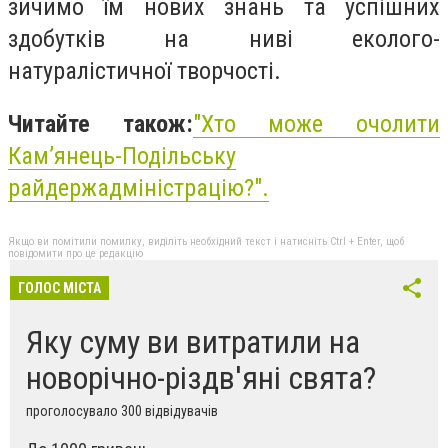
зичимо їм нових знань та успішних
здобутків на ниві еколого-
натуралістичної творчості.
Читайте також:
"
Хто може очолити
Кам’янець-Подільську
райдержадміністрацію?
".
Якщо ви помітили помилку, виділіть необхідний текст і натисніть Ctrl + Enter, щоб
повідомити про це редакцію
ГОЛОС МІСТА
Яку суму ви витратили на
новорічно-різдв'яні свята?
проголосувало 300 відвідувачів