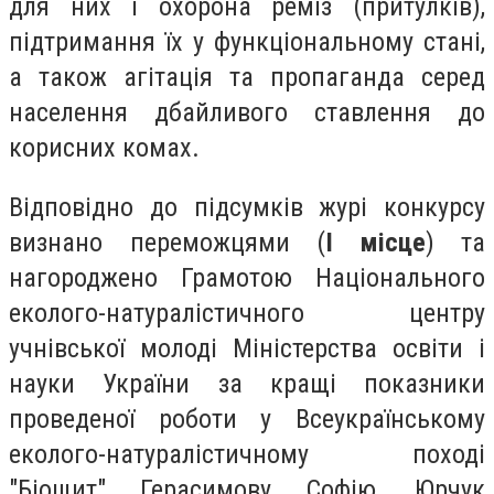
для них і охорона реміз (притулків),
підтримання їх у функціональному стані,
а також агітація та пропаганда серед
населення дбайливого ставлення до
корисних комах.
Відповідно до підсумків журі конкурсу
визнано переможцями (
І місце
) та
нагороджено Грамотою Національного
еколого-натуралістичного центру
учнівської молоді Міністерства освіти і
науки України за кращі показники
проведеної роботи у Всеукраїнському
еколого-натуралістичному поході
"Біощит" Герасимову Софію, Юрчук