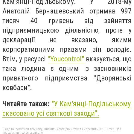
Кам’янці-Подільському. У 2018-му
Анатолій Бернашевський отримав 997
тисяч 40 гривень від зайняття
підприємницькою діяльністю, проте у
декларації не вказано, якими
корпоративними правами він володіє.
Втім, у ресурсі
"Youcontrol"
вказується, що
така людина є одним із засновників
приватного підприємства "Дворянські
ковбаси".
Читайте також:
"
У Кам'янці-Подільському
скасовано усі святкові заходи
".
Якщо ви помітили помилку, виділіть необхідний текст і натисніть Ctrl + Enter, щоб
повідомити про це редакцію