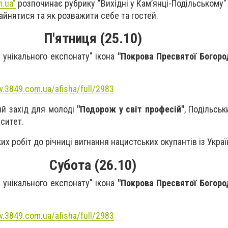
.ua"
розпочинає рубрику "Вихідні у Кам’янці-Подільському"
зайнятися та як розважити себе та гостей.
П'ятниця (25.10)
я унікального експонату" ікона
"Покрова Пресвятої Богоро
.3849.com.ua/afisha/full/2983
ий захід для молоді
"Подорож у світ професій"
, Подільсь
ситет.
ких робіт до річниці вигнання нацистських окупантів із Украї
Субота (26.10)
я унікального експонату" ікона
"Покрова Пресвятої Богоро
.3849.com.ua/afisha/full/2983