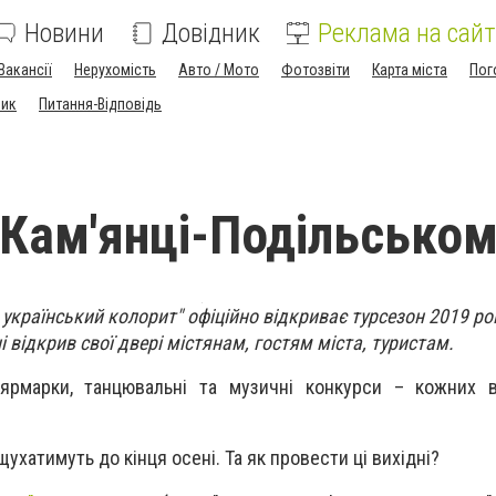
Новини
Довідник
Реклама на сайт
Вакансії
Нерухомість
Авто / Мото
Фотозвіти
Карта міста
Пог
ник
Питання-Відповідь
у Кам'янці-Подільсько
- український колорит" офіційно відкриває турсезон 2019 рок
і відкрив свої двері містянам, гостям міста, туристам.
і ярмарки, танцювальні та музичні конкурси – кожних 
ухатимуть до кінця осені. Та як провести ці вихідні?