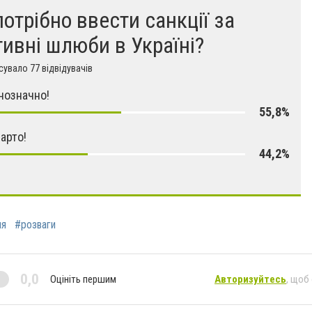
потрібно ввести санкції за
тивні шлюби в Україні?
увало 77 відвідувачів
днозначно!
55,8%
варто!
44,2%
ля
#розваги
0,0
Оцініть першим
Авторизуйтесь
, щоб