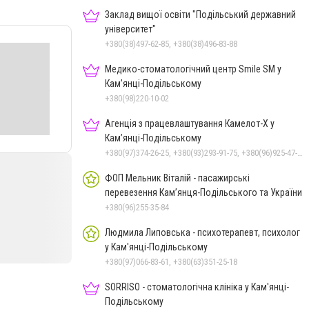
Заклад вищої освіти "Подільський державний
університет"
+380(38)497-62-85, +380(38)496-83-88
Медико-стоматологічний центр Smile SM у
Кам’янці-Подільському
+380(98)220-10-02
Агенція з працевлаштування Камелот-Х у
Кам’янці-Подільському
+380(97)374-26-25, +380(93)293-91-75, +380(96)925-47-71, +380(73)327-54-83
ФОП Мельник Віталій - пасажирські
перевезення Кам’янця-Подільського та України
+380(96)255-35-84
Людмила Липовська - психотерапевт, психолог
у Кам'янці-Подільському
+380(97)066-83-61, +380(63)351-25-18
SORRISO - стоматологічна клініка у Кам'янці-
Подільському