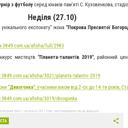
урнір з футболу
серед юнаків пам'яті С. Кузовенкова, стаді
Неділя (27.10)
я унікального експонату" ікона
"Покрова Пресвятої Богоро
.3849.com.ua/afisha/full/2983
онкурс мистецтв
"Планета-талантів 2019"
, районний цен
.3849.com.ua/afisha/3021/planeta-talantiv-2019
гони
"Дивогонка"
, учасники віком від 2-ох до 14-ти років, С
.3849.com.ua/afisha/3019/divogonka
бхідний текст і натисніть Ctrl + Enter, щоб повідомити про це редакцію
ІСТА