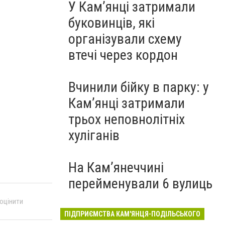
У Кам’янці затримали
буковинців, які
організували схему
втечі через кордон
Вчинили бійку в парку: у
Кам’янці затримали
трьох неповнолітніх
хуліганів
На Камʼянеччині
перейменували 6 вулиць
 оцінити
ПІДПРИЄМСТВА КАМ'ЯНЦЯ-ПОДІЛЬСЬКОГО