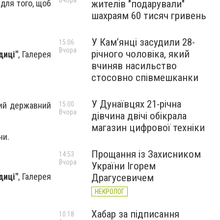
Вчора
 для того, щоб
жителів "подарували"
шахраям 60 тисяч гривень
У Камʼянці засудили 28-
15:06
Вчора
річного чоловіка, який
диці"
, Галерея
вчиняв насильство
стосовно співмешканки
У Дунаївцях 21-річна
15:00
кий державний
Вчора
дівчина двічі обікрала
магазин цифрової техніки
ни.
Прощання із Захисником
14:53
Вчора
України Ігорем
диці"
, Галерея
Драгусевичем
НЕКРОЛОГ
Хабар за підписання
10:18