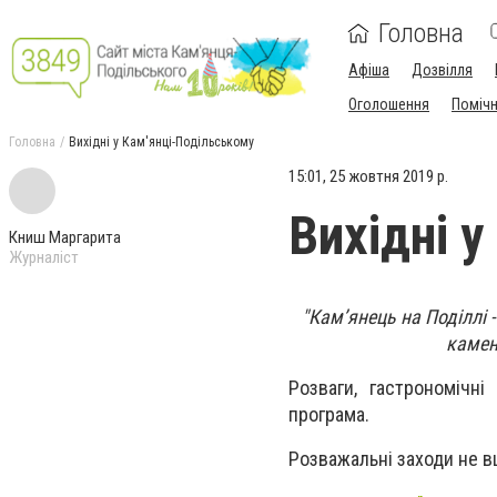
Головна
Афіша
Дозвілля
Оголошення
Поміч
Головна
Вихідні у Кам'янці-Подільському
15:01, 25 жовтня 2019 р.
Вихідні 
Книш Маргарита
Журналіст
"Кам’янець на Поділлі 
камен
Розваги, гастрономічн
програма.
Розважальні заходи не вщ