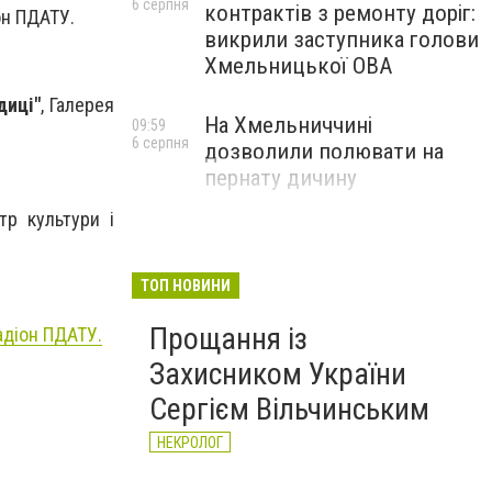
6 серпня
контрактів з ремонту доріг:
он ПДАТУ.
викрили заступника голови
Хмельницької ОВА
диці"
, Галерея
На Хмельниччині
09:59
6 серпня
дозволили полювати на
пернату дичину
тр культури і
ТОП НОВИНИ
Прощання із
тадіон ПДАТУ.
Захисником України
Сергієм Вільчинським
НЕКРОЛОГ