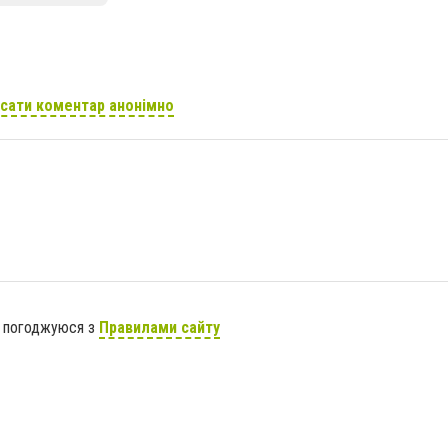
сати коментар анонімно
я погоджуюся з
Правилами сайту