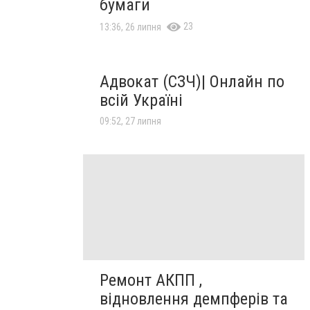
бумаги
23
13:36, 26 липня
Адвокат (СЗЧ)| Онлайн по
всій Україні
09:52, 27 липня
Ремонт АКПП ,
відновлення демпферів та