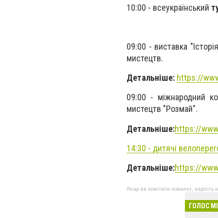
10:00 - всеукраїнський
т
09:00 - виставка "Історі
мистецтв.
Детальніше:
https://www
09:00 - міжнародний к
мистецтв "Розмай".
Детальніше:
https://www
14:30 - дитячі велопере
Детальніше:
https://www
Якщо ви помітили помилку, виділіть нео
ГОЛОС М