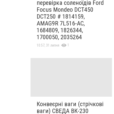
перевірка соленоїдів Ford
Focus Mondeo DCT450
DCT250 # 1814159,
AMAG9R 7L516-AC,
1684809, 1826344,
1700050, 2035264
1
10:57, 31 липня
Конвеєрні ваги (стрічкові
ваги) СВЕДА ВК-230