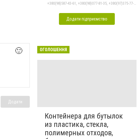
+380(98)587-43-61, +380(98)077-81-35, +380(97)375-77-72, +380(97)982-31-07
Додати підприємство
🙂
ОГОЛОШЕННЯ
Додати
Контейнера для бутылок
из пластика, стекла,
полимерных отходов,