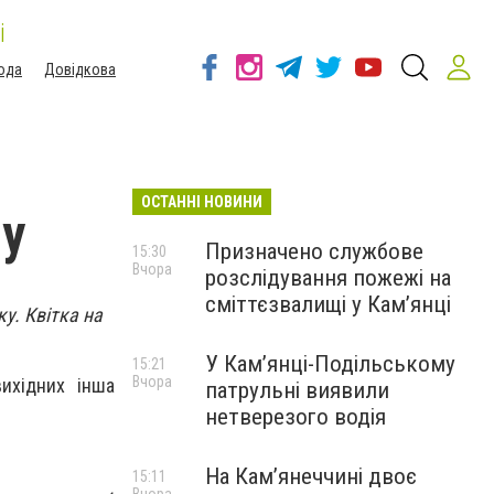
і
ода
Довідкова
ОСТАННІ НОВИНИ
му
Призначено службове
15:30
Вчора
розслідування пожежі на
сміттєзвалищі у Кам’янці
у. Квітка на
У Кам’янці-Подільському
15:21
Вчора
вихідних інша
патрульні виявили
нетверезого водія
На Камʼянеччині двоє
15:11