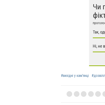
Чи 
фік
проголос
Так, о
Ні, не 
#вихідні у кам'янці
#дозвіл