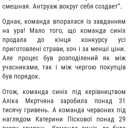
смешная. Антруаж вокруг себя создает".
Однак, команда впоралася із завданням
на ура! Мало того, що команда синіх
продала до кінця конкурсу усі
приготовлені страви, хоч і за менші ціни.
Але процес був розподілений як між
учасниками, так і між чергою покупців
був порядок.
Отож, команда синіх під керівництвом
Аліка Мкртчяна заробила понад 31
тисячу гривень. А команда червоних під
наглядом Катерини Піскової понад 29