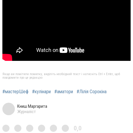
Якщо ви помітили помилку, виділіть необхідний текст і натисніть Ctrl + Enter, щоб
повідомити про це редакцію
#мастерШеф
#кулінари
#аматори
#Лілія Сорокіна
Книш Маргарита
Журналіст
0,0