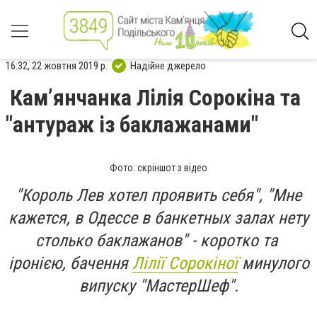
16:32, 22 жовтня 2019 р.
Надійне джерело
Кам’янчанка Лілія Сорокіна та
"антураж із баклажанами"
Фото: скріншот з відео
"Король Лев хотел проявить себя", "Мне
кажется, в Одессе в банкетных залах нету
столько баклажанов" - коротко та
іронією, бачення
Лілії Сорокіної
минулого
випуску "МастерШеф".