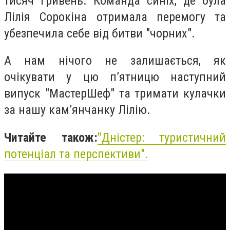
тисяч гривень. Команда синіх, де була
Лілія Сорокіна отримала перемогу та
убезпечила себе від битви "чорних".
А нам нічого не залишається, як
очікувати у цю п’ятницю наступний
випуск "МастерШеф" та тримати кулачки
за нашу кам’янчанку Лілію.
Читайте також:
"
Дністер: туристичний
потенціал та перспективи".