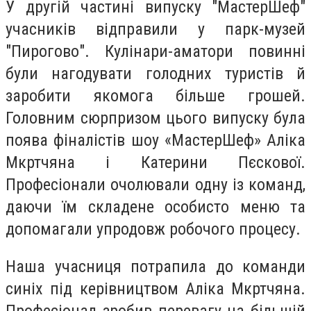
У другій частині випуску "МастерШеф"
учасників відправили у парк-музей
"Пирогово". Кулінари-аматори повинні
були нагодувати голодних туристів й
заробити якомога більше грошей.
Головним сюрпризом цього випуску була
поява фіналістів шоу «МастерШеф» Аліка
Мкртчяна і Катерини Пєскової.
Професіонали очолювали одну із команд,
даючи їм складене особисто меню та
допомагали упродовж робочого процесу.
Наша учасниця потрапила до команди
синіх під керівництвом Аліка Мкртчяна.
Професіонал зробив перевагу на більшій