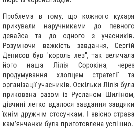
Проблема в тому, що кожного кухаря
прикували наручниками до певного
девайса та до одного з учасників.
Розуміючи важкість завдання, Сергій
Денисов був "король лев", так величала
його наша Лілія Сорокіна, через
продумування хлопцем стратегії та
організації учасників. Оскільки Лілія була
прикована разом із Русланом Шиліном,
дівчині легко вдалося завдання завдяки
їхнім дружнім стосункам. І звісно страва
кам’янчанки була приготовлена успішно.