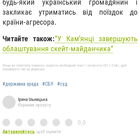
будь-який український громадянин і
закликає утриматись від поїздок до
країни-агресора.
Читайте також:
"
У Кам'янці завершують
облаштування скейт-майданчика"
Якщо ви помітили помилку, виділіть необхідний текст і натисніть Ctrl + Enter, щоб
повідомити про це редакцію
#державна зрада
#СБУ
#суд
Ірина Ільницька
Керівник проєкту
0,0
Авторизуйтесь
, щоб оцінити