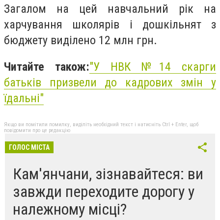
Загалом на цей навчальний рік на
харчування школярів і дошкільнят з
бюджету виділено 12 млн грн.
Читайте також:
"
У НВК №14 скарги
батьків призвели до кадрових змін у
їдальні"
Якщо ви помітили помилку, виділіть необхідний текст і натисніть Ctrl + Enter, щоб
повідомити про це редакцію
ГОЛОС МІСТА
Кам'янчани, зізнавайтеся: ви
завжди переходите дорогу у
належному місці?