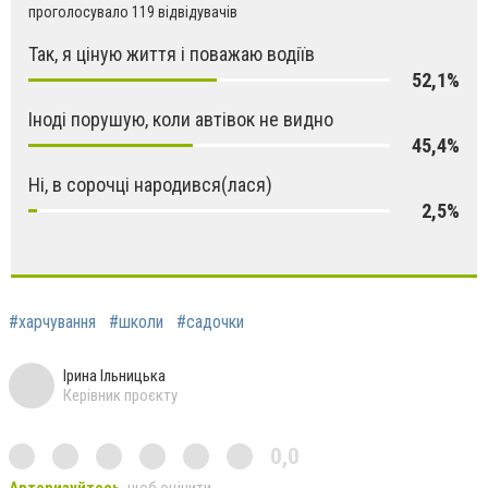
проголосувало 119 відвідувачів
Так, я ціную життя і поважаю водіїв
52,1%
Іноді порушую, коли автівок не видно
45,4%
Ні, в сорочці народився(лася)
2,5%
#харчування
#школи
#садочки
Ірина Ільницька
Керівник проєкту
0,0
Авторизуйтесь
, щоб оцінити