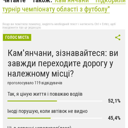
турнір чемпіонату області з футболу"
Якщо ви помітили помилку, виділіть необхідний текст і натисніть Ctrl + Enter, щоб
повідомити про це редакцію
ГОЛОС МІСТА
Кам'янчани, зізнавайтеся: ви
завжди переходите дорогу у
належному місці?
проголосувало 119 відвідувачів
Так, я ціную життя і поважаю водіїв
52,1%
Іноді порушую, коли автівок не видно
45,4%