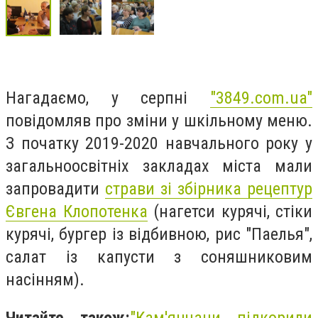
Нагадаємо, у серпні
"3849.com.ua"
повідомляв про зміни у шкільному меню.
З початку 2019-2020 навчального року у
загальноосвітніх закладах міста мали
запровадити
страви зі збірника рецептур
Євгена Клопотенка
(нагетси курячі, стіки
курячі, бургер із відбивною, рис "Паелья",
салат із капусти з соняшниковим
насінням).
Читайте також:
"
Кам'янчани підкорили