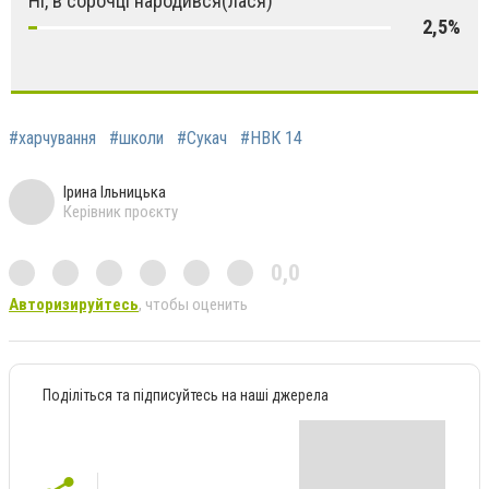
Ні, в сорочці народився(лася)
2,5%
#харчування
#школи
#Сукач
#НВК 14
Ірина Ільницька
Керівник проєкту
0,0
Авторизируйтесь
, чтобы оценить
Поділіться та підписуйтесь на наші джерела