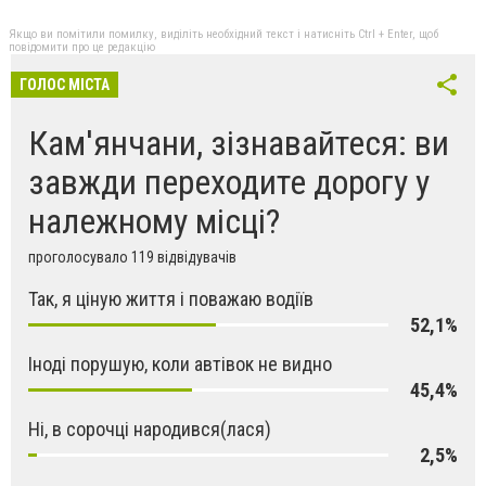
Якщо ви помітили помилку, виділіть необхідний текст і натисніть Ctrl + Enter, щоб
повідомити про це редакцію
ГОЛОС МІСТА
Кам'янчани, зізнавайтеся: ви
завжди переходите дорогу у
належному місці?
проголосувало 119 відвідувачів
Так, я ціную життя і поважаю водіїв
52,1%
Іноді порушую, коли автівок не видно
45,4%
Ні, в сорочці народився(лася)
2,5%