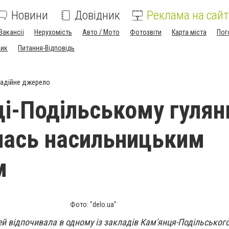
Новини
Довідник
Реклама на сайт
Вакансії
Нерухомість
Авто / Мото
Фотозвіти
Карта міста
Пог
ник
Питання-Відповідь
адійне джерело
ці-Подільському гулян
лась насильницьким
м
Фото: "delo.ua"
й відпочивала в одному із закладів Кам'янця-Подільськог