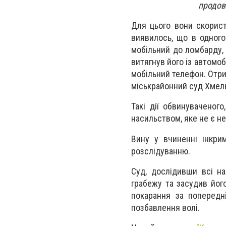
продовж
Для цього вони скорист
виявилось, що в одного
мобільний до ломбарду, 
витягнув його із автомоб
мобільний телефон. Отри
міськрайонний суд Хмель
Такі дії обвинуваченого
насильством, яке не є н
Вину у вчиненні інкри
розслідуванню.
Суд, дослідивши всі на
грабежу та засудив його
покарання за попередн
позбавлення волі.