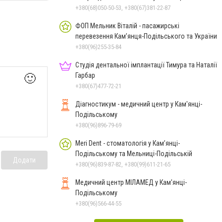
Подільському
+380(68)050-50-53, +380(67)381-22-87
ФОП Мельник Віталій - пасажирські
перевезення Кам’янця-Подільського та України
+380(96)255-35-84
Студія дентальної імплантації Тимура та Наталії
Гарбар
🙂
+380(67)477-72-21
Діагностикум - медичний центр у Кам'янці-
Подільському
+380(96)896-79-69
Meri Dent - стоматологія у Кам’янці-
Подільському та Мельниці-Подільській
Додати
+380(96)839-87-82, +380(99)611-21-65
Медичний центр МІЛАМЕД у Кам'янці-
Подільському
+380(96)566-44-55