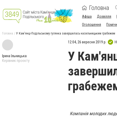
Головна
Афіша
Дозвілля
Оголошення
Поміч
Головна
У Кам'янці-Подільському гулянка завершилась насильницьким грабежем
12:04, 26 вересня 2019 р.
Н
У Кам'ян
Ірина Ільницька
Керівник проєкту
заверши
грабеже
Компанія молодих люде