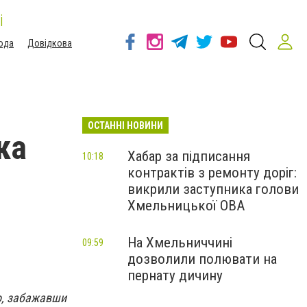
і
ода
Довідкова
ОСТАННІ НОВИНИ
ка
Хабар за підписання
10:18
контрактів з ремонту доріг:
викрили заступника голови
Хмельницької ОВА
На Хмельниччині
09:59
дозволили полювати на
пернату дичину
о, забажавши