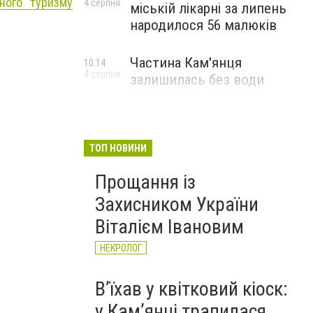
ного туризму
4 серпня
міській лікарні за липень
народилося 56 малюків
Частина Кам'янця
10:14
4 серпня
залишилась без води
ТОП НОВИНИ
Прощання із
Захисником України
Віталієм Івановим
НЕКРОЛОГ
Вʼїхав у квітковий кіоск:
у Камʼянці трапилася