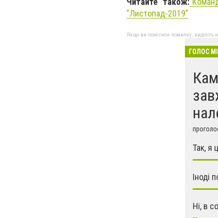
Читайте також:
"
Команд
"Листопад-2019"
Якщо ви помітили помилку, виділіть нео
ГОЛОС М
Кам
зав
нал
проголос
Так, я
Іноді 
Ні, в 