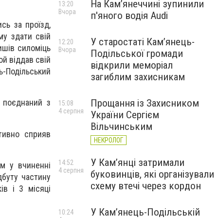
На Камʼянеччині зупинили
13:20
Вчора
п'яного водія Audi
сь за проїзд,
му здати свій
У старостаті Кам’янець-
12:20
ишів силоміць
Вчора
Подільської громади
ой віддав свій
відкрили меморіал
ь-Подільський
загиблим захисникам
Прощання із Захисником
, поєднаний з
15:08
4 серпня
України Сергієм
Вільчинським
ктивно сприяв
НЕКРОЛОГ
У Кам’янці затримали
14:52
им у вчиненні
4 серпня
буковинців, які організували
дбуту частину
схему втечі через кордон
ів і 3 місяці
У Кам’янець-Подільській
10:24