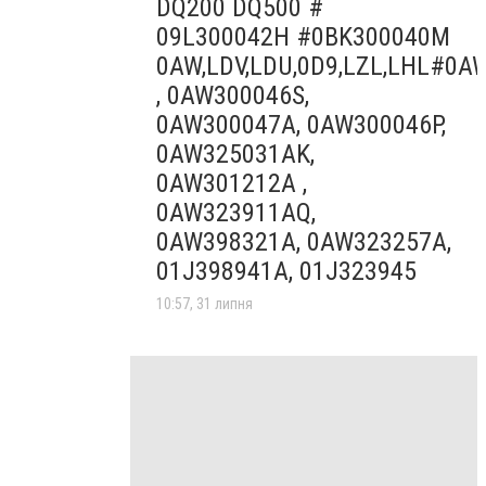
DQ200 DQ500 #
09L300042H #0BK300040M
0AW,LDV,LDU,0D9,LZL,LHL#0A
, 0AW300046S,
0AW300047A, 0AW300046P,
0AW325031AK,
0AW301212A ,
0AW323911AQ,
0AW398321A, 0AW323257A,
01J398941A, 01J323945
10:57, 31 липня