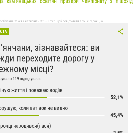
а кам'янецьких освітян призери чемпіонату з пішохід
бхідний текст і натисніть Ctrl + Enter, щоб повідомити про це редакцію
ІСТА
'янчани, зізнавайтеся: ви
жди переходите дорогу у
ежному місці?
увало 119 відвідувачів
 ціную життя і поважаю водіїв
52,1%
порушую, коли автівок не видно
45,4%
сорочці народився(лася)
2,5%