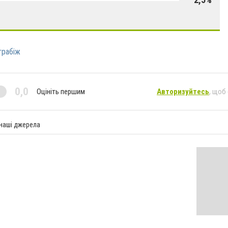
грабіж
0,0
Оцініть першим
Авторизуйтесь
, щоб
 наші джерела