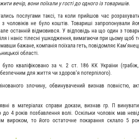
ити вечір, вони поїхали у гості до одного із товаришів.
ались послугами таксі, та коли прийшов час розрахувати
 з чоловіків не було коштів. Товариші запропонували йо
але останній відмовився. У відповідь на що один з товар
іля і наніс тілесні ушкодження, вимагаючи при цьому щоб т
мавши бажане, компанія поїхала геть, повідомляє Кам'янец
ницької області.
, було кваліфіковано за ч. 2 ст. 186 КК України (грабіж
ебезпечним для життя чи здоров'я потерпілого).
мінованого злочину, обвинувачений визнав повністю, а
явні в матеріалах справи докази, визнав гр. П винуват
 до 4 років позбавлення волі. Оскільки чоловік мав неві
ім вироком, то його остаточне покарання склало 5 рок