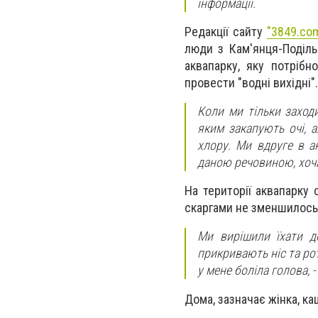
інформації.
Редакції сайту
"3849.com
люди з Кам'янця-Подільс
аквапарку, яку потріб
провести "водні вихідні".
Коли ми тільки заход
яким закапують очі, 
хлору. Ми вдруге в а
даною речовиною, хоча 
На території аквапарку 
скаргами не зменшилось. 
Ми вирішили їхати до
прикривають ніс та рот
у мене боліла голова, -
Дома, зазначає жінка, к