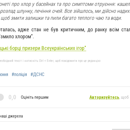
рнеті про хлор у басейнах та про симптоми отруєння: кашель
, розлад шлунку, печіння очей. Все зійшлось, ми дійсно нади
 щоб змити залишки та пили багато теплого чаю та води.
рталась, адже стан не був критичним, до ранку всім ста
"змило хлором".
цькі борці призери Всеукраїнських ігор"
бхідний текст і натисніть Ctrl + Enter, щоб повідомити про це редакцію
єння
#поліція
#ДСНС
0,0
Оцініть першим
Авторизуйтесь
, щоб
 наші джерела