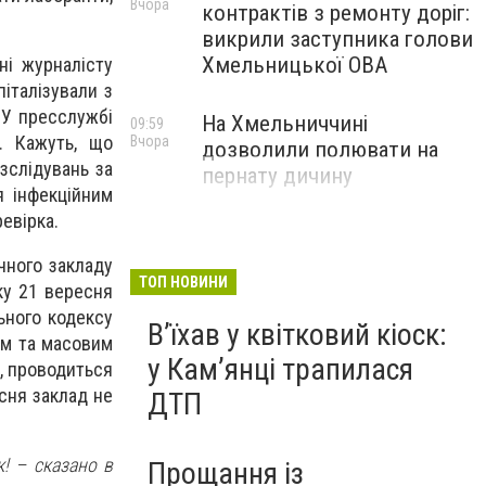
Вчора
контрактів з ремонту доріг:
викрили заступника голови
Хмельницької ОВА
ні журналісту
італізували з
 У пресслужбі
На Хмельниччині
09:59
і. Кажуть, що
Вчора
дозволили полювати на
зслідувань за
пернату дичину
я інфекційним
евірка.
чного закладу
ТОП НОВИНИ
ку 21 вересня
ьного кодексу
Вʼїхав у квітковий кіоск:
ям та масовим
у Камʼянці трапилася
з, проводиться
есня заклад не
ДТП
! – сказано в
Прощання із