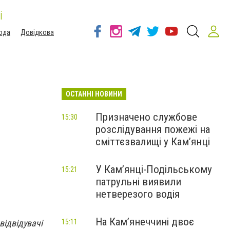
і
ода
Довідкова
ОСТАННІ НОВИНИ
Призначено службове
15:30
розслідування пожежі на
сміттєзвалищі у Кам’янці
У Кам’янці-Подільському
15:21
патрульні виявили
нетверезого водія
На Камʼянеччині двоє
відвідувачі
15:11