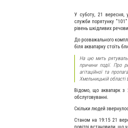
У суботу, 21 вересня, 
служби порятунку "101"
рівень шкідливих речови
До розважального компле
біля аквапарку стоїть б
На цю мить рятувальн
причини події. Про р
агітаційної та пропа
Хмельницькій області 
Відомо, що аквапарк з 
обслуговуванні.
Скільки людей звернулос
Станом на 19:15 21 вер
повітрі встановили, що 