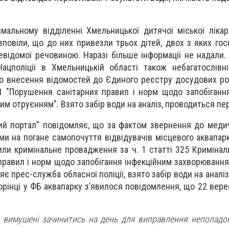
мальному відділенні Хмельницької дитячої міської лікар
повіли, що до них привезли трьох дітей, двох з яких госп
евідомої речовиною. Наразі більше інформації не надали.
ацполіції в Хмельницькій області також небагатослівн
о внесення відомостей до Єдиного реєстру досудових ро
 "Порушення санітарних правил і норм щодо запобіганн
м отруєнням". Взято забір води на аналіз, проводиться пер
й портал" повідомляє, що з
а фактом звернення до меди
ми на погане самопочуття відвідувачів місцевого аквапар
рили кримінальне провадження за ч. 1 статті 325 Кримінал
правил і норм щодо запобігання інфекційним захворюванн
яє прес-служба обласної поліції, взято забір води на аналі
торінці у ФБ аквапарку з’явилося повідомлення, що 22 вер
ин вимушені зачинитись на день для виправлення неполадок