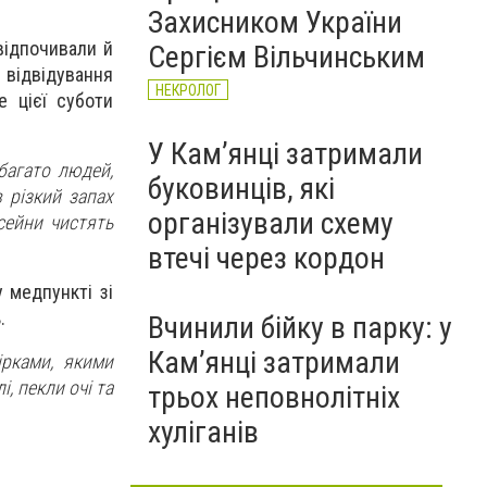
Захисником України
відпочивали й
Сергієм Вільчинським
 відвідування
НЕКРОЛОГ
е цієї суботи
У Кам’янці затримали
багато людей,
буковинців, які
 різкий запах
організували схему
сейни чистять
втечі через кордон
 медпункті зі
.
Вчинили бійку в парку: у
Кам’янці затримали
ірками, якими
, пекли очі та
трьох неповнолітніх
хуліганів