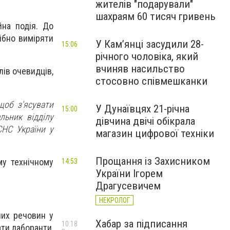
жителів "подарували"
шахраям 60 тисяч гривень
йна подія. До
ібно виміряти
У Камʼянці засудили 28-
15:06
річного чоловіка, який
вчиняв насильство
лів очевидців,
стосовно співмешканки
щоб з'ясувати
У Дунаївцях 21-річна
15:00
льник відділу
дівчина двічі обікрала
СНС України у
магазин цифрової техніки
Прощання із Захисником
му технічному
14:53
України Ігорем
Драгусевичем
НЕКРОЛОГ
них речовин у
Хабар за підписання
10:18
ати лаборанти,