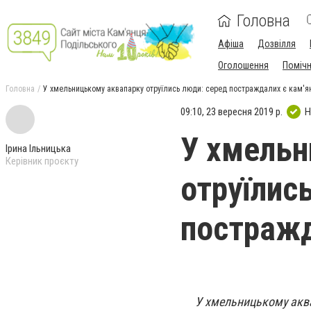
Головна
Афіша
Дозвілля
Оголошення
Поміч
Головна
У хмельницькому аквапарку отруїлись люди: серед постраждалих є кам'я
09:10, 23 вересня 2019 р.
Н
У хмельн
Ірина Ільницька
Керівник проєкту
отруїлис
постражд
У хмельницькому аквап