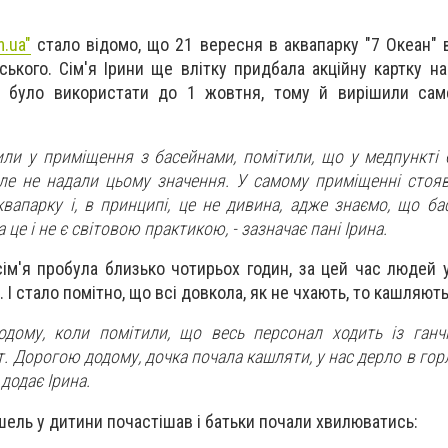
.ua"
стало відомо, що 21 вересня в аквапарку "7 Океан" 
ького. Сім'я Ірини ще влітку придбала акційну картку на
но було використати до 1 жовтня, тому й вирішили сам
или у приміщення з басейнами, помітили, що у медпункті 
але не надали цьому значення. У самому приміщенні стояв
квапарку і, в принципі, це не дивина, адже знаємо, що ба
це і не є світовою практикою, - зазначає пані Ірина.
сім'я пробула близько чотирьох годин, за цей час людей у
І стало помітно, що всі довкола, як не чхають, то кашляють
дому, коли помітили, що весь персонал ходить із ганч
. Дорогою додому, дочка почала кашляти, у нас дерло в горлі
 додає Ірина.
ашель у дитини почастішав і батьки почали хвилюватись: