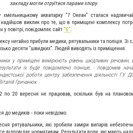
закладу могли отруїтися парами хлору.
у хмельницькому аквапарку "7 Океан" сталася надзвича
 надійшов виклик про те, що в приміщені комплексу потр
н у повітрі, повідомляє сайт
"Є"
.
ксу негайно прибули медики, рятувальники та поліція. Зі с
лизько десяти "швидких". Людей виводять із приміщення.
ики у приміщені вимірюють рівень шкідливих речовин, 
езультати їх буде повідомлено пізніше, - повідомив нача
гандистської роботи центру забезпечення діяльності ГУ Д
Віталій Гричанюк.
2 по 20 вересня не працював, оскільки був на планово
я до медиків - поки невідомо.
есня рятувальники, які зробили заміри випарів небезпеч
усе відповідає нормативам. Результати води, які мають над