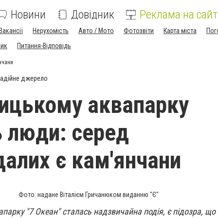
Новини
Довідник
Реклама на сайт
Вакансії
Нерухомість
Авто / Мото
Фотозвіти
Карта міста
Пог
ник
Питання-Відповідь
нчани
адійне джерело
ицькому аквапарку
ь люди: серед
алих є кам'янчани
Фото: надане Віталієм Гричанюком виданню "Є"
арку "7 Океан" сталась надзвичайна подія, є підозра, що 