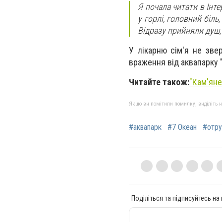
Я почала читати в Інте
у горлі, головний біль
Відразу прийняли душ,
У лікарню сім'я не зве
враження від аквапарку 
Читайте також:
"
Кам'яне
Якщо ви помітили помилку, виділіть нео
#аквапарк
#7 Океан
#отру
Поділіться та підписуйтесь на