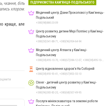
ПІДПРИЄМСТВА КАМ'ЯНЦЯ-ПОДІЛЬСЬКОГО
, чхання, біль
хались хлором.
Медичний центр Діани Прокопової у Кам'янець-
Подільський
+380(98)880-20-09
ло краще, але
Центр розвитку дитини Мері Поппінс у Кам'янці-
Подільському
+380(50)541-88-71, +380(96)954-64-94
Медичний центр Атланта у Кам’янці-
Подільському
+380(38)495-10-70, +380(67)384-12-07, +380(38)495-10-80
Центр відновлення здоров'я На Соборній
+380(38)493-93-41, +380(67)853-55-10
 оцінити
Clever - дитячий центр розвитку у Кам’янці-
Подільському
+380(96)383-83-20, +380(68)507-49-95
Послуги мініекскаватора та земляні роботи