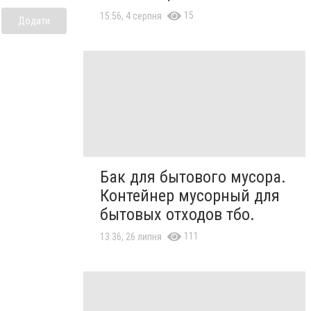
15
15:56, 4 серпня
Додати
Бак для бытового мусора.
Контейнер мусорный для
бытовых отходов тбо.
111
13:36, 26 липня