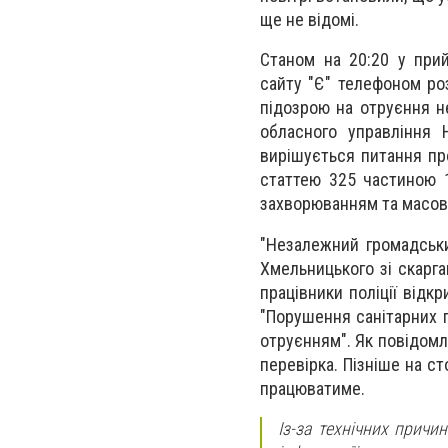
ще не відомі.
Станом на 20:20 у прий
сайту "Є" телефоном роз
підозрою на отруєння н
обласного управління Н
вирішується питання пр
статтею 325 частиною 1
захворюванням та масови
"Незалежний громадськи
Хмельницького зі скарга
працівники поліції відк
"Порушення санітарних 
отруєнням".
Як повідомл
перевірка. Пізніше на с
працюватиме.
Із-за технічних прич