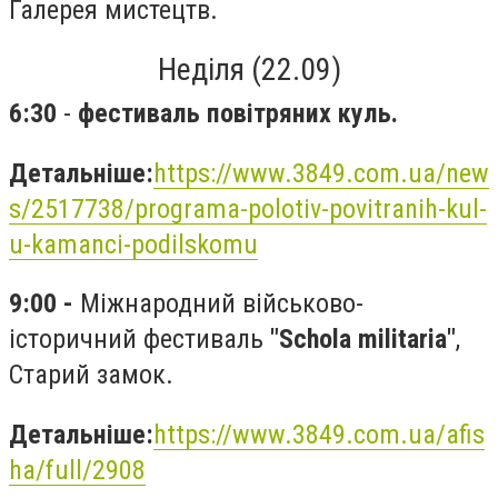
Галерея мистецтв.
Неділя (22.09)
6:30
-
ф
естиваль повітряних куль.
Детальніше:
https://www.3849.com.ua/new
s/2517738/programa-polotiv-povitranih-kul-
u-kamanci-podilskomu
9:00 -
Міжнародний військово-
історичний фестиваль
"Schola militaria"
,
Старий замок.
Детальніше:
https://www.3849.com.ua/afis
ha/full/2908