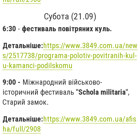
Субота (21.09)
6:30
-
ф
естиваль повітряних куль.
Детальніше:
https://www.3849.com.ua/new
s/2517738/programa-polotiv-povitranih-kul-
u-kamanci-podilskomu
9:00 -
Міжнародний військово-
історичний фестиваль
"Schola militaria"
,
Старий замок.
Детальніше:
https://www.3849.com.ua/afis
ha/full/2908