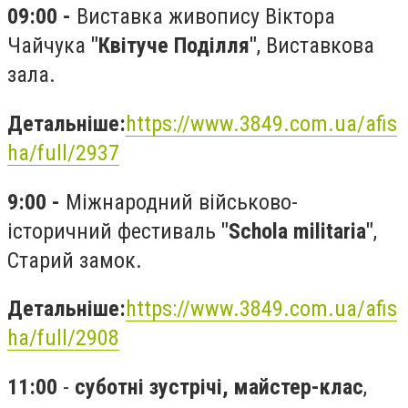
09:00 -
Виставка живопису Віктора
Чайчука
"Квітуче Поділля"
, Виставкова
зала.
Детальніше:
https://www.3849.com.ua/afis
ha/full/2937
9:00 -
Міжнародний військово-
історичний фестиваль
"Schola militaria"
,
Старий замок.
Детальніше:
https://www.3849.com.ua/afis
ha/full/2908
11:00
-
с
уботні зустрічі, майстер-клас
,