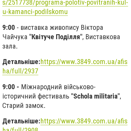
s/2517738/programa-polotiv-povitranih-kul-
u-kamanci-podilskomu
9:00
- в
иставка живопису Віктора
Чайчука
"Квітуче Поділля"
, Виставкова
зала.
Детальніше:
https://www.3849.com.ua/afis
ha/full/2937
9:00 -
Міжнародний військово-
історичний фестиваль
"Schola militaria"
,
Старий замок.
Детальніше:
https://www.3849.com.ua/afis
ha/full/2908