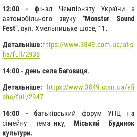
12:00 - ф
інал Чемпіонату України з
автомобільного звуку
"
Monster Sound
Fest"
, вул. Хмельницьке шосе, 11.
Детальніше:
https://www.3849.com.ua/afis
ha/full/2938
14:00
-
день села Баговиця
.
Детальніше:
https://www.3849.com.ua/afi
sha/full/2947
16:00 - б
атьківський форум УПЦ на
сімейну тематику,
Міський Будинок
культури.