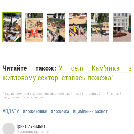
Читайте також:
"
У селі Кам'янка в
житловому секторі сталась пожежа"
Якщо ви помітили помилку, виділіть необхідний текст і натисніть Ctrl + Enter, щоб
повідомити про це редакцію
#ПДАТУ
#пожежники
#пожежа
#цивільний захист
Ірина Ільницька
Керівник проєкту